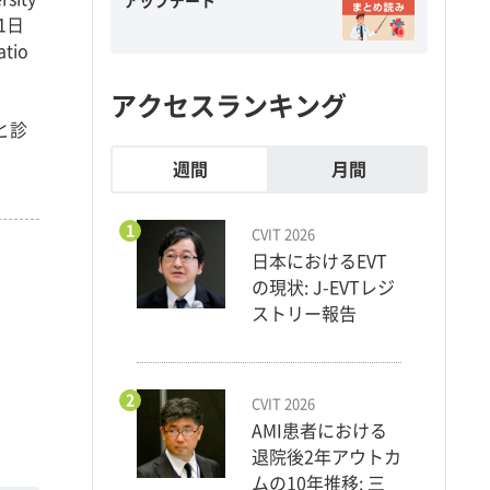
アップデート
月1日
atio
アクセスランキング
と診
週間
月間
1
CVIT 2026
日本におけるEVT
の現状: J-EVTレジ
ストリー報告
2
CVIT 2026
AMI患者における
退院後2年アウトカ
ムの10年推移: 三