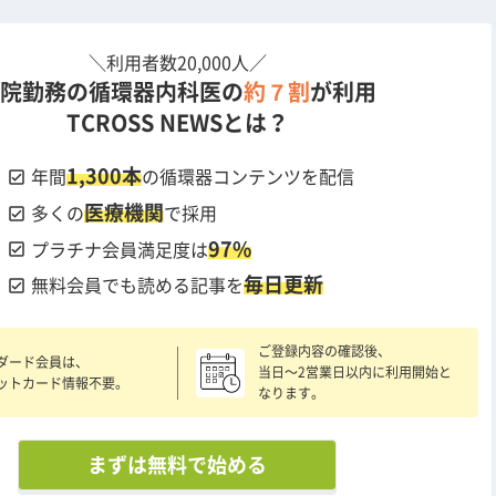
＼利用者数20,000人／
院勤務の循環器内科医の
約７割
が利用
TCROSS NEWSとは？
1,300本
check_box
年間
の循環器コンテンツを配信
医療機関
check_box
多くの
で採用
97%
check_box
プラチナ会員満足度は
毎日更新
check_box
無料会員でも読める記事を
ご登録内容の確認後、
ダード会員は、
当日〜2営業日以内に利用開始と
ットカード情報不要。
なります。
まずは無料で始める