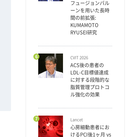
フュージョンバル
ーンを用いた長時
間の前拡張:
KUMAMOTO
RYUSEI研究
6
CVIT 2026
ACS後の患者の
LDL-C目標値達成
に対する段階的な
脂質管理プロトコ
ル強化の効果
7
Lancet
心房細動患者にお
けるPCI後1ヶ月 vs