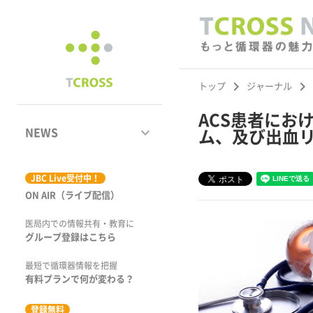
keyboard_arrow_right
keyboard_arrow_right
トップ
ジャーナル
ACS患者にお
keyboard_arrow_down
NEWS
ム、及び出血
ジャーナル
JBC Live受付中！
ON AIR（ライブ配信）
学術集会速報
医局内での情報共有・教育に
動画コンテンツ
グループ登録はこちら
市場トピックス
最短で循環器情報を把握
有料プランで何が変わる？
特集
登録無料