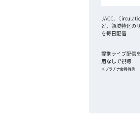
JACC、Circulat
ど、領域特化の
を
毎日
配信
提携ライブ配信
用なし
で視聴
※プラチナ会員特典