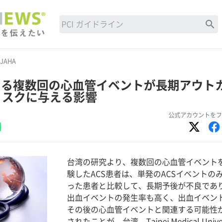
search
JAHA
ける複数回の心血管イベントが長期アウト
リスクに与える影響
公式アカウントをフ
台湾の研究より、複数回の心血管イベント
験したACS患者は、単発のACSイベントの
った患者と比較して、長期予後が不良であ
出血イベントの発生率も高く、出血イベン
その後の心血管イベントと関連する可能性
されたことが、台湾、Taipei Medical Univer