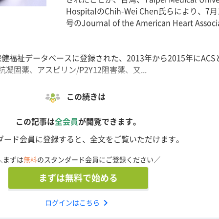
HospitalのChih-Wei Chen氏らにより、7
号のJournal of the American Heart Associ
保健福祉データベースに登録された、2013年から2015年にACS
固薬、アスピリン/P2Y12阻害薬、又...
この続きは
この記事は
全会員
が閲覧できます。
ダード会員に登録すると、全文をご覧いただけます。
＼まずは
無料
のスタンダード会員にご登録ください／
まずは無料で始める
chevron_right
ログインはこちら