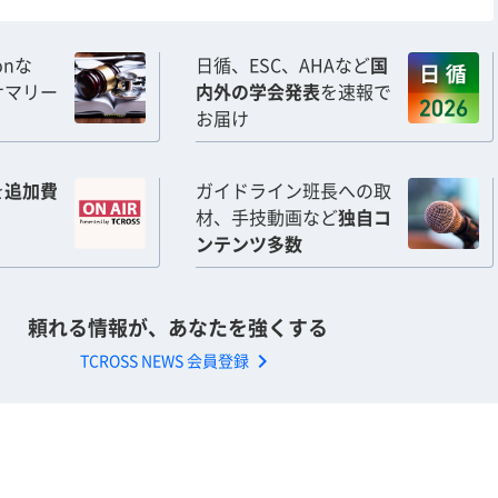
ionな
日循、ESC、AHAなど
国
サマリー
内外の学会発表
を速報で
お届け
を
追加費
ガイドライン班長への取
材、手技動画など
独自コ
ンテンツ多数
頼れる情報が、あなたを強くする
chevron_right
TCROSS NEWS 会員登録