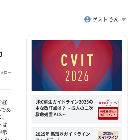
account_circle
play_arrow
ゲスト さん
カ
ォロー
JRC蘇生ガイドライン2025の
を経
主な改訂点は？ ～成人の二次
みであ
救命処置 ALS～
り、
トは
が示
2025年 循環器ガイドライン
sity