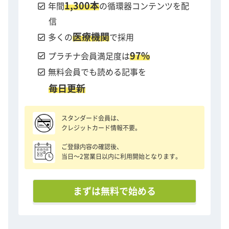
1,300本
check_box
年間
の循環器コンテンツを配
信
医療機関
check_box
多くの
で採用
97%
check_box
プラチナ会員満足度は
check_box
無料会員でも読める記事を
毎日更新
スタンダード会員は、
クレジットカード情報不要。
ご登録内容の確認後、
当日〜2営業日以内に利用開始となります。
まずは無料で始める