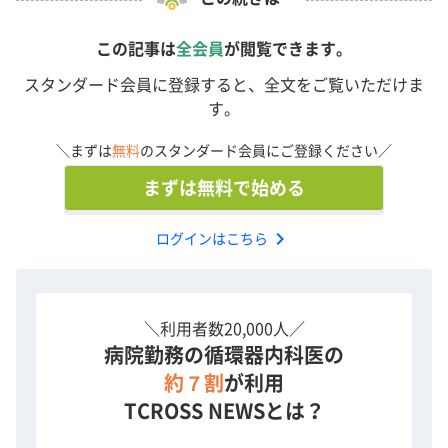
この記事は
全会員
が閲覧できます。
スタンダード会員に登録すると、全文をご覧いただけま
す。
＼まずは
無料
のスタンダード会員にご登録ください／
まずは無料で始める
chevron_right
ログインはこちら
＼利用者数20,000人／
病院勤務の循環器内科医の
約７割
が利用
TCROSS NEWSとは？