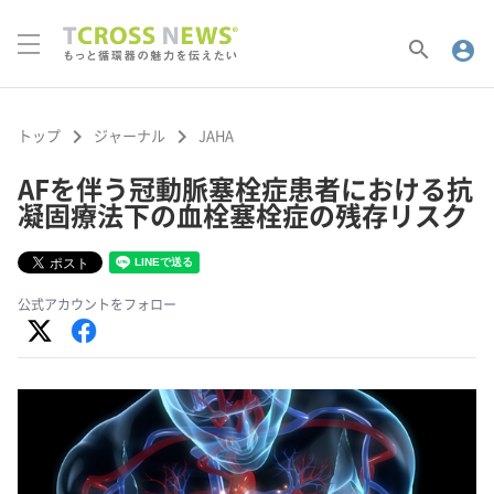
search
account_circle
keyboard_arrow_right
keyboard_arrow_right
トップ
ジャーナル
JAHA
AFを伴う冠動脈塞栓症患者における抗
凝固療法下の血栓塞栓症の残存リスク
公式アカウントをフォロー