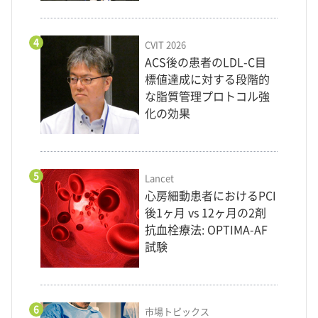
4
CVIT 2026
ACS後の患者のLDL-C目
標値達成に対する段階的
な脂質管理プロトコル強
化の効果
5
Lancet
心房細動患者におけるPCI
後1ヶ月 vs 12ヶ月の2剤
抗血栓療法: OPTIMA-AF
試験
6
市場トピックス