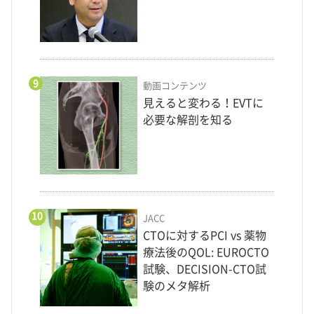
9
動画コンテンツ
見えると変わる！EVTに
必要な解剖を知る
10
JACC
CTOに対するPCI vs 薬物
療法後のQOL: EUROCTO
試験、DECISION-CTO試
験のメタ解析