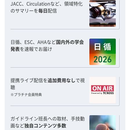
JACC、Circulationなど、領域特化
のサマリーを
毎日
配信
日循、ESC、AHAなど
国内外の学会
発表
を速報でお届け
提携ライブ配信を
追加費用なし
で視
聴
※プラチナ会員特典
ガイドライン班長への取材、手技動
画など
独自コンテンツ多数