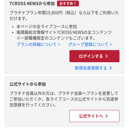
TCROSS NEWSから参加
おすすめ！
プラチナプラン年間19,800円（税込）なら以下をご利用いた
だけます。
本ページの全ライブコースに参加
循環器総合情報サイトTCROSS NEWSの全コンテンツ
※一部職種限定のコンテンツもございます。
chevron_right
chevron_right
プランの詳細について
グループ登録について
chevron_right
ログインする
chevron_right
新規会員登録する
公式サイトから参加
プラチナ会員以外の方は、プラチナ会員へプランを変更して
ご参加いただくか、各ライブコースの公式サイトから別途参
加登録を行ってください。
chevron_right
公式サイトへ