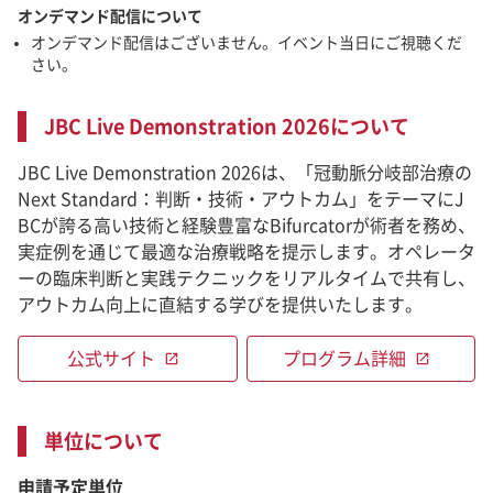
オンデマンド配信について
オンデマンド配信はございません。イベント当日にご視聴くだ
さい。
JBC Live Demonstration 2026について
JBC Live Demonstration 2026は、「冠動脈分岐部治療の
Next Standard：判断・技術・アウトカム」をテーマにJ
BCが誇る高い技術と経験豊富なBifurcatorが術者を務め、
実症例を通じて最適な治療戦略を提示します。オペレータ
ーの臨床判断と実践テクニックをリアルタイムで共有し、
アウトカム向上に直結する学びを提供いたします。
公式サイト
プログラム詳細
open_in_new
open_in_new
単位について
申請予定単位