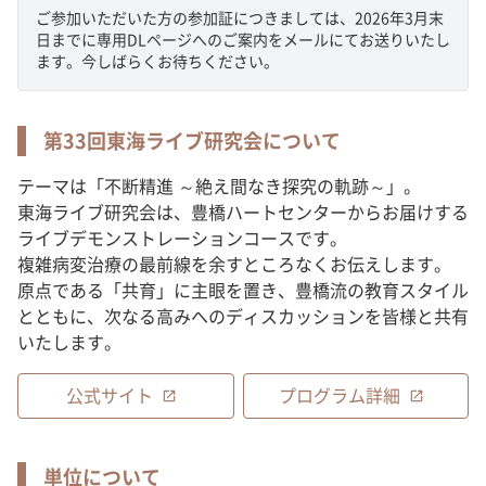
ご参加いただいた方の参加証につきましては、2026年3月末
日までに専用DLページへのご案内をメールにてお送りいたし
ます。今しばらくお待ちください。
第33回東海ライブ研究会について
テーマは「不断精進 ～絶え間なき探究の軌跡～」。
東海ライブ研究会は、豊橋ハートセンターからお届けする
ライブデモンストレーションコースです。
複雑病変治療の最前線を余すところなくお伝えします。
原点である「共育」に主眼を置き、豊橋流の教育スタイル
とともに、次なる高みへのディスカッションを皆様と共有
いたします。
公式サイト
プログラム詳細
open_in_new
open_in_new
単位について