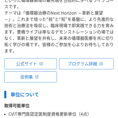
といった循環器領域の最先端を包括的に学べるライブコー
スです。
テーマは「循環器治療のNext Horizon ～革新と展望
～」。これまで培った“技”と“知”を基盤に、より先進的な
技術と治療法を吸収し、臨床現場で即実践できる力を育み
ます。豊橋ライブは単なるデモンストレーションの場では
なく、革新と展望を共有し、未来の循環器医療を共に切り
拓く学びの場です。皆様のご参加を心よりお待ちしており
ます。
公式サイト
プログラム詳細
open_in_new
open_in_new
症例集
open_in_new
単位について
取得可能単位
CVIT専門医認定医制度資格更新単位（4点）