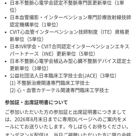
日本不整脈心電学会認定不整脈専門医更新単位（1単
位）
日本血管撮影・インターベンション専門診療放射線技師
認定機構単位（1単位）
CVIT心血管インターベンション技師制度（ITE）資格更
新単位（5単位）
日本IVR学会・CVIT合同認定インターベンションエキス
パートナース（INE）更新単位（5単位）
日本不整脈心電学会植込み型心臓不整脈デバイス認定士
更新単位（3単位）
公益社団法人日本臨床工学技士会(JACE)（3単位）
(1) 不整脈治療関連専門臨床工学技士
(2) 心・血管カテーテル関連専門臨床工学技士
参加証・出席証明書について
ご参加いただいた方の参加証と出席証明書につきまして
は、2026年8月末日までに専用DLページへのご案内をメ
ールにてお送りいたします。今しばらくお待ちください。
オンデマンド配信は、当日ご視聴いただいた方に限り会終