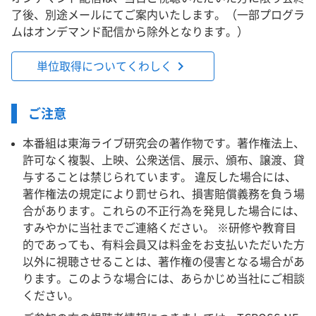
了後、別途メールにてご案内いたします。（一部プログラ
ムはオンデマンド配信から除外となります。）
chevron_right
単位取得についてくわしく
ご注意
本番組は東海ライブ研究会の著作物です。著作権法上、
許可なく複製、上映、公衆送信、展示、頒布、譲渡、貸
与することは禁じられています。 違反した場合には、
著作権法の規定により罰せられ、損害賠償義務を負う場
合があります。これらの不正行為を発見した場合には、
すみやかに当社までご連絡ください。 ※研修や教育目
的であっても、有料会員又は料金をお支払いただいた方
以外に視聴させることは、著作権の侵害となる場合があ
ります。このような場合には、あらかじめ当社にご相談
ください。