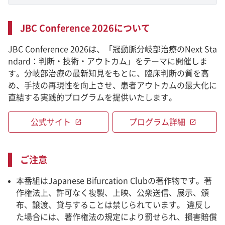
JBC Conference 2026について
JBC Conference 2026は、「冠動脈分岐部治療のNext Sta
ndard：判断・技術・アウトカム」をテーマに開催しま
す。分岐部治療の最新知見をもとに、臨床判断の質を高
め、手技の再現性を向上させ、患者アウトカムの最大化に
直結する実践的プログラムを提供いたします。
公式サイト
プログラム詳細
open_in_new
open_in_new
ご注意
本番組はJapanese Bifurcation Clubの著作物です。著
作権法上、許可なく複製、上映、公衆送信、展示、頒
布、譲渡、貸与することは禁じられています。 違反し
た場合には、著作権法の規定により罰せられ、損害賠償