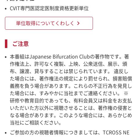
CVIT専門医認定医制度資格更新単位
chevron_right
単位取得についてくわしく
ご注意
本番組はJapanese Bifurcation Clubの著作物です。著
作権法上、許可なく複製、上映、公衆送信、展示、頒
布、譲渡、貸与することは禁じられています。 違反し
た場合には、著作権法の規定により罰せられ、損害賠償
義務を負う場合があります。これらの不正行為を発見し
た場合には、すみやかに当社までご連絡ください。 ※
研修や教育目的であっても、有料会員又は料金をお支払
いただいた方以外に視聴させることは、著作権の侵害と
なる場合があります。このような場合には、あらかじめ
当社にご相談ください。
ご参加の方の視聴者情報につきましては、TCROSS NE