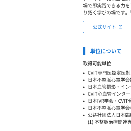
場で即実践できる力を
り拓く学びの場です。
公式サイト
open_in_new
単位について
取得可能単位
CVIT専門医認定医
日本不整脈心電学会
日本血管撮影・イン
CVIT心血管インタ
日本IVR学会・CV
日本不整脈心電学会
公益社団法人日本臨床
(1) 不整脈治療関