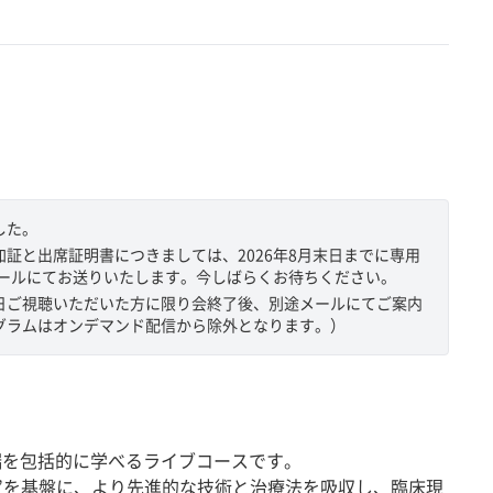
した。
証と出席証明書につきましては、2026年8月末日までに専用
メールにてお送りいたします。今しばらくお待ちください。
日ご視聴いただいた方に限り会終了後、別途メールにてご案内
グラムはオンデマンド配信から除外となります。）
先端を包括的に学べるライブコースです。
と“知”を基盤に、より先進的な技術と治療法を吸収し、臨床現