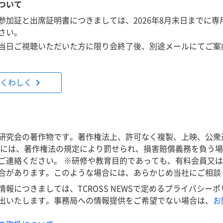
ついて
参加証と出席証明書につきましては、2026年8月末日までに専
さい。
当日ご視聴いただいた方に限り会終了後、別途メールにてご案
chevron_right
くわしく
研究会の著作物です。著作権法上、許可なく複製、上映、公衆
合には、著作権法の規定により罰せられ、損害賠償義務を負う
ご連絡ください。 ※研修や教育目的であっても、有料会員又
合があります。このような場合には、あらかじめ当社にご相談
情報につきましては、TCROSS NEWSで定めるプライバシー
出いたします。事務局への情報提供をご希望でない場合は、
お