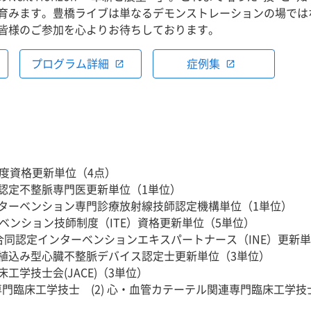
育みます。豊橋ライブは単なるデモンストレーションの場では
皆様のご参加を心よりお待ちしております。
プログラム詳細
症例集
open_in_new
open_in_new
制度資格更新単位（4点）
認定不整脈専門医更新単位（1単位）
ターベンション専門診療放射線技師認定機構単位（1単位）
ーベンション技師制度（ITE）資格更新単位（5単位）
IT合同認定インターベンションエキスパートナース（INE）更新
植込み型心臓不整脈デバイス認定士更新単位（3単位）
工学技士会(JACE)（3単位）
連専門臨床工学技士
(2) 心・血管カテーテル関連専門臨床工学技