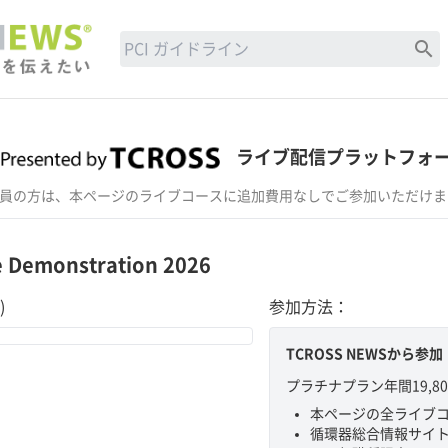
search
ライブ配信プラットフォ
ラチナ会員の方は、本ページのライブコースに追加費用なしでご参加いただけ
e Demonstration 2026
)
参加方法：
TCROSS NEWSから参加
プラチナプラン年間19,
本ページの全ライブ
循環器総合情報サイトT