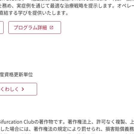
rが術者を務め、実症例を通じて最適な治療戦略を提示します。オ
直結する学びを提供いたします。
プログラム詳細
open_in_new
制度資格更新単位
chevron_right
くわしく
e Bifurcation Clubの著作物です。著作権法上、許可
反した場合には、著作権法の規定により罰せられ、損害賠償義