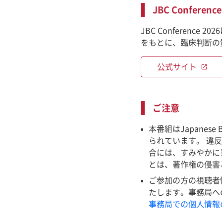
JBC Conferen
JBC Conferen
をもとに、臨床判断の
公式サイト
open_in_new
ご注意
本番組はJapanes
られています。 違
合には、すみやかに
とは、著作権の侵害
ご参加の方の視聴者情報
たします。事務局へ
事務局での個人情報