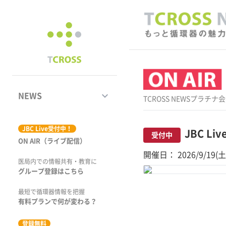
keyboard_arrow_down
NEWS
TCROSS NEWSプ
ジャーナル
JBC Live受付中！
JBC Liv
受付中
ON AIR（ライブ配信）
学術集会速報
開催日： 2026/9/19(土
医局内での情報共有・教育に
動画コンテンツ
グループ登録はこちら
市場トピックス
最短で循環器情報を把握
有料プランで何が変わる？
特集
登録無料