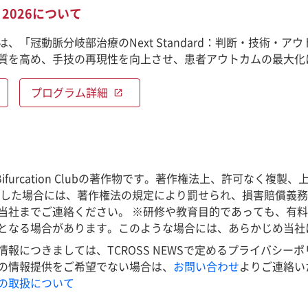
ce 2026について
ce 2026は、「冠動脈分岐部治療のNext Standard：判断
質を高め、手技の再現性を向上させ、患者アウトカムの最大化
プログラム詳細
open_in_new
e Bifurcation Clubの著作物です。著作権法上、許可
反した場合には、著作権法の規定により罰せられ、損害賠償義
当社までご連絡ください。 ※研修や教育目的であっても、有
となる場合があります。このような場合には、あらかじめ当社
につきましては、TCROSS NEWSで定めるプライバシーポリシーに
の情報提供をご希望でない場合は、
お問い合わせ
よりご連絡い
の取扱について