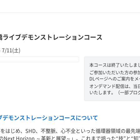
豊橋ライブデモンストレーションコース
 7/11(土)
本コースは終了いたしま
ご参加いただいた方の参加
DLページへのご案内を
オンデマンド配信は、当
いたします。（一部プロ
ブデモンストレーションコースについて
EVTをはじめ、SHD、不整脈、心不全といった循環器領域の最
Next Horizon ～革新と展望～」。これまで培った“技”