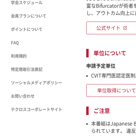
学会スケジュール
富なBifurcato
し、アウトカム向上に
会員プランについて
公式サイト
open_in_new
ポイントについて
FAQ
単位について
利用規約
申請予定単位
特定商取引法表記
CVIT専門医認定医
ソーシャルメディアポリシー
単位取得について
お問い合わせ
テクロスコーポレートサイト
ご注意
本番組はJapanes
られています。 違