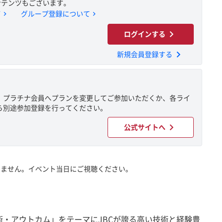
ンテンツもございます。
chevron_right
chevron_right
て
グループ登録について
chevron_right
ログインする
chevron_right
新規会員登録する
、プラチナ会員へプランを変更してご参加いただくか、各ライ
ら別途参加登録を行ってください。
chevron_right
公式サイトへ
いません。イベント当日にご視聴ください。
rd：判断・技術・アウトカム」をテーマにJBCが誇る高い技術と経験豊