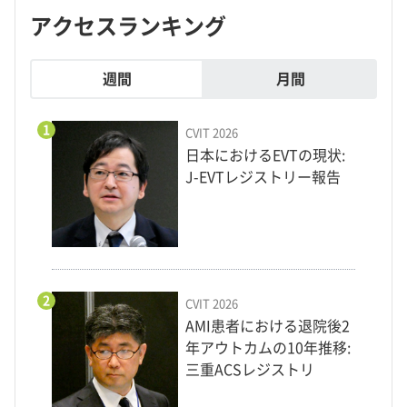
アクセスランキング
週間
月間
1
CVIT 2026
日本におけるEVTの現状:
J-EVTレジストリー報告
2
CVIT 2026
AMI患者における退院後2
年アウトカムの10年推移:
三重ACSレジストリ