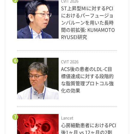
CVIT 2026
ST上昇型MIに対するPCI
におけるパーフュージョ
ンバルーンを用いた長時
間の前拡張: KUMAMOTO
RYUSEI研究
6
CVIT 2026
ACS後の患者のLDL-C目
標値達成に対する段階的
な脂質管理プロトコル強
化の効果
7
Lancet
心房細動患者におけるPCI
後1ヶ月 vs 12ヶ月の2剤