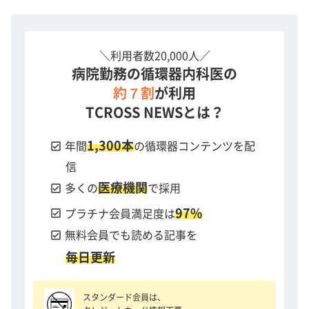
＼利用者数20,000人／
病院勤務の循環器内科医の
約７割
が利用
TCROSS NEWSとは？
1,300本
check_box
年間
の循環器コンテンツを配
信
医療機関
check_box
多くの
で採用
97%
check_box
プラチナ会員満足度は
check_box
無料会員でも読める記事を
毎日更新
スタンダード会員は、