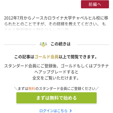
前編へ
2012年7月からノースカロライナ大学チャペルヒル校に移
られたとのことですが、その経緯を教えてください。 も
ともと動脈硬化と酸化ストレスに興...
この続きは
この記事は
ゴールド会員
以上で閲覧できます。
スタンダード会員にご登録後、ゴールドもしくはプラチナ
へアップグレードすると
全文をご覧いただけます。
＼まずは
無料
のスタンダード会員にご登録ください／
まずは無料で始める
chevron_right
ログインはこちら