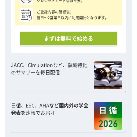
クレジットカード情報不要。
ご登録内容の確認後、
当日〜2営業日以内に利用開始となります。
まずは無料で始める
JACC、Circulationなど、領域特化
のサマリーを
毎日
配信
日循、ESC、AHAなど
国内外の学会
発表
を速報でお届け