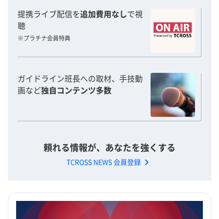
提携ライブ配信を
追加費用なし
で視
聴
※プラチナ会員特典
ガイドライン班長への取材、手技動
画など
独自コンテンツ多数
頼れる情報が、あなたを強くする
chevron_right
TCROSS NEWS 会員登録