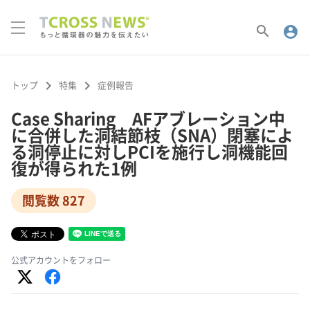
search
account_circle
keyboard_arrow_right
keyboard_arrow_right
トップ
特集
症例報告
Case Sharing AFアブレーション中
に合併した洞結節枝（SNA）閉塞によ
る洞停止に対しPCIを施行し洞機能回
復が得られた1例
閲覧数 827
公式アカウントをフォロー