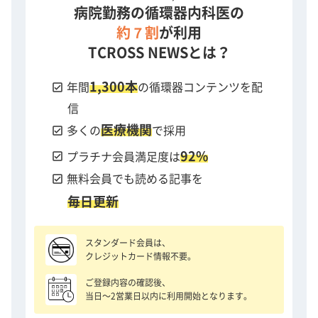
病院勤務の循環器内科医の
約７割
が利用
TCROSS NEWSとは？
1,300本
check_box
年間
の循環器コンテンツを配
信
医療機関
check_box
多くの
で採用
92%
check_box
プラチナ会員満足度は
check_box
無料会員でも読める記事を
毎日更新
スタンダード会員は、
クレジットカード情報不要。
ご登録内容の確認後、
当日〜2営業日以内に利用開始となります。