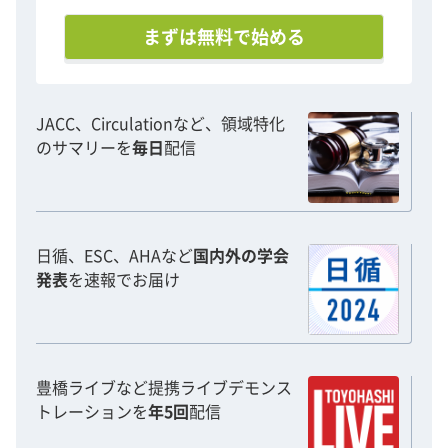
まずは無料で始める
JACC、Circulationなど、領域特化
のサマリーを
毎日
配信
日循、ESC、AHAなど
国内外の学会
発表
を速報でお届け
豊橋ライブなど提携ライブデモンス
トレーションを
年5回
配信