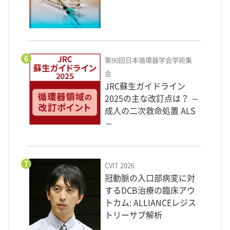
6
第90回日本循環器学会学術集
会
JRC蘇生ガイドライン
2025の主な改訂点は？ ～
成人の二次救命処置 ALS
～
7
CVIT 2026
冠動脈の入口部病変に対
するDCB治療の臨床アウ
トカム: ALLIANCEレジス
トリーサブ解析