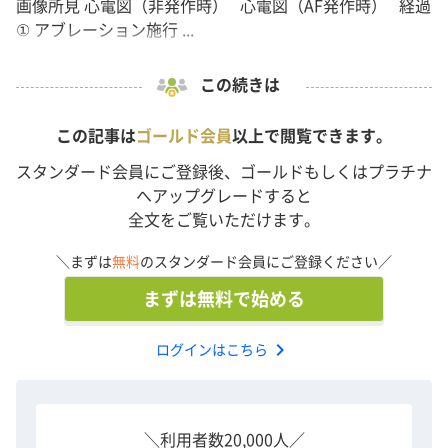
画像所見 心電図（非発作時） 心電図（AF発作時） 経過
① アブレーション施行 ...
この続きは
この記事は
ゴールド会員
以上で閲覧できます。
スタンダード会員にご登録後、ゴールドもしくはプラチナ
へアップグレードすると
全文をご覧いただけます。
＼まずは
無料
のスタンダード会員にご登録ください／
まずは無料で始める
chevron_right
ログインはこちら
＼利用者数20,000人／