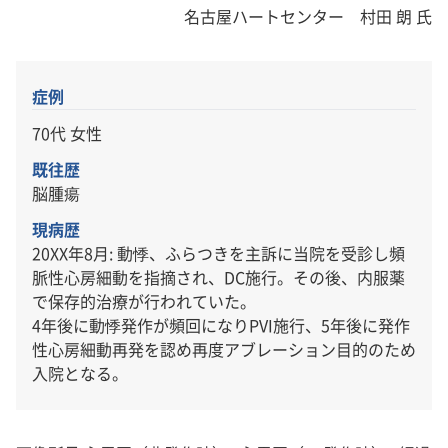
名古屋ハートセンター 村田 朗 氏
症例
70代 女性
既往歴
脳腫瘍
現病歴
20XX年8月: 動悸、ふらつきを主訴に当院を受診し頻
脈性心房細動を指摘され、DC施行。その後、内服薬
で保存的治療が行われていた。
4年後に動悸発作が頻回になりPVI施行、5年後に発作
性心房細動再発を認め再度アブレーション目的のため
入院となる。