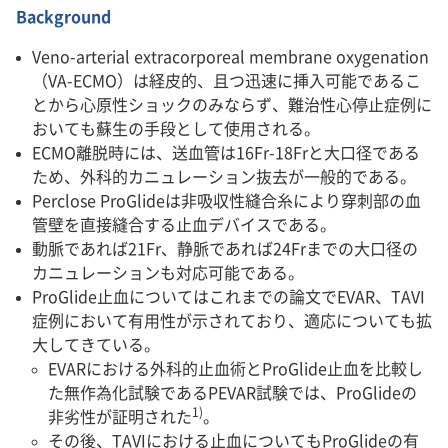
Background
Veno-arterial extracorporeal membrane oxygenation
（VA-ECMO）は経皮的、且つ迅速に挿入可能であるこ
とから心原性ショックのみならず、難治性心停止症例に
おいても蘇生の手段として使用される。
ECMO離脱時には、送血管は16Fr-18Frと大口径である
ため、外科的カニュレーション抜去が一般的である。
Perclose ProGlideは非吸収性縫合糸により穿刺部の血
管壁を直接縫合する止血デバイスである。
動脈であれば21Fr、静脈であれば24Frまでの大口径の
カニュレーションも対応可能である。
ProGlide止血についてはこれまでの論文でEVAR、TAVI
症例において有用性が示されており、適応についても拡
大してきている。
EVARにおける外科的止血術とProGlide止血を比較し
た無作為化試験であるPEVAR試験では、ProGlideの
1)
非劣性が証明された
。
その後、TAVIにおける止血についてもProGlideの有