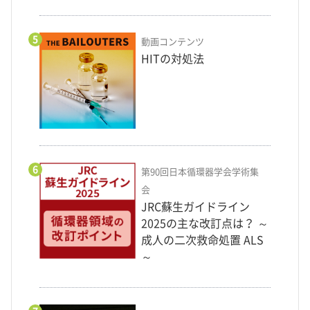
5
動画コンテンツ
HITの対処法
6
第90回日本循環器学会学術集
会
JRC蘇生ガイドライン
2025の主な改訂点は？ ～
成人の二次救命処置 ALS
～