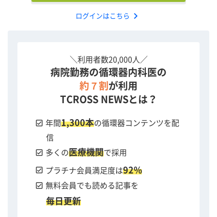
chevron_right
ログインはこちら
＼利用者数20,000人／
病院勤務の循環器内科医の
約７割
が利用
TCROSS NEWSとは？
1,300本
check_box
年間
の循環器コンテンツを配
信
医療機関
check_box
多くの
で採用
92%
check_box
プラチナ会員満足度は
check_box
無料会員でも読める記事を
毎日更新