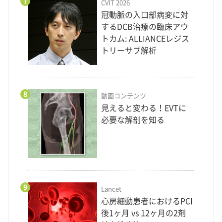
7
CVIT 2026
冠動脈の入口部病変に対
するDCB治療の臨床アウ
トカム: ALLIANCEレジス
トリーサブ解析
8
動画コンテンツ
見えると変わる！EVTに
必要な解剖を知る
9
Lancet
心房細動患者におけるPCI
後1ヶ月 vs 12ヶ月の2剤