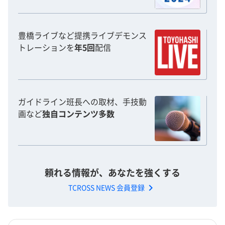
豊橋ライブなど提携ライブデモンス
トレーションを
年5回
配信
ガイドライン班長への取材、手技動
画など
独自コンテンツ多数
頼れる情報が、あなたを強くする
chevron_right
TCROSS NEWS 会員登録