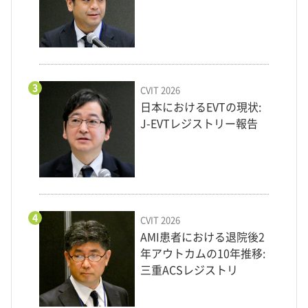
3
CVIT 2026
日本におけるEVTの現状:
J-EVTレジストリー報告
4
CVIT 2026
AMI患者における退院後2
年アウトカムの10年推移:
三重ACSレジストリ