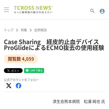
search
account_circle
keyboard_arrow_right
keyboard_arrow_right
トップ
特集
症例報告
Case Sharing 経皮的止血デバイス
ProGlideによるECMO抜去の使用経験
閲覧数 4,059
公式アカウントをフォロー
済生会熊本病院 松浦 純也 氏