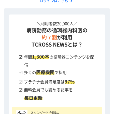
chevron_right
ログインはこちら
＼利用者数20,000人／
病院勤務の循環器内科医の
約７割
が利用
TCROSS NEWSとは？
1,300本
check_box
年間
の循環器コンテンツを配
信
医療機関
check_box
多くの
で採用
97%
check_box
プラチナ会員満足度は
check_box
無料会員でも読める記事を
毎日更新
スタンダード会員は、