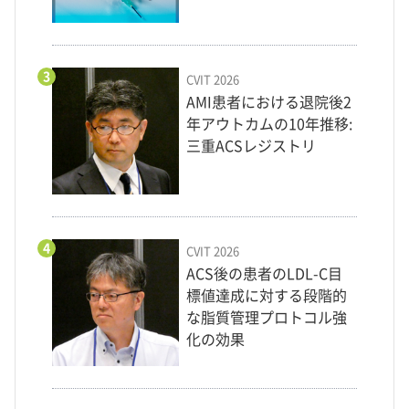
3
CVIT 2026
AMI患者における退院後2
年アウトカムの10年推移:
三重ACSレジストリ
4
CVIT 2026
ACS後の患者のLDL-C目
標値達成に対する段階的
な脂質管理プロトコル強
化の効果