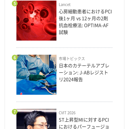
5
Lancet
心房細動患者におけるPCI
後1ヶ月 vs 12ヶ月の2剤
抗血栓療法: OPTIMA-AF
試験
6
市場トピックス
日本のカテーテルアブレ
ーション: J-ABレジスト
リ2024報告
7
CVIT 2026
ST上昇型MIに対するPCI
におけるパーフュージョ