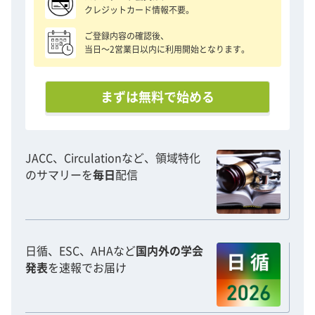
クレジットカード情報不要。
ご登録内容の確認後、
当日〜2営業日以内に利用開始となります。
まずは無料で始める
JACC、Circulationなど、領域特化
のサマリーを
毎日
配信
日循、ESC、AHAなど
国内外の学会
発表
を速報でお届け