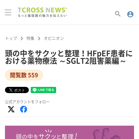
search
account_circle
keyboard_arrow_right
keyboard_arrow_right
トップ
特集
オピニオン
頭の中をサクッと整理！HFpEF患者に
おける薬物療法 ～SGLT2阻害薬編～
閲覧数 559
公式アカウントをフォロー