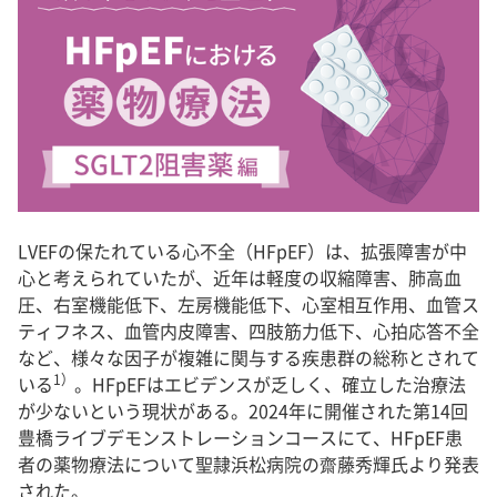
LVEFの保たれている心不全（HFpEF）は、拡張障害が中
心と考えられていたが、近年は軽度の収縮障害、肺高血
圧、右室機能低下、左房機能低下、心室相互作用、血管ス
ティフネス、血管内皮障害、四肢筋力低下、心拍応答不全
など、様々な因子が複雑に関与する疾患群の総称とされて
1）
いる
。HFpEFはエビデンスが乏しく、確立した治療法
が少ないという現状がある。2024年に開催された第14回
豊橋ライブデモンストレーションコースにて、HFpEF患
者の薬物療法について聖隷浜松病院の齋藤秀輝氏より発表
された。