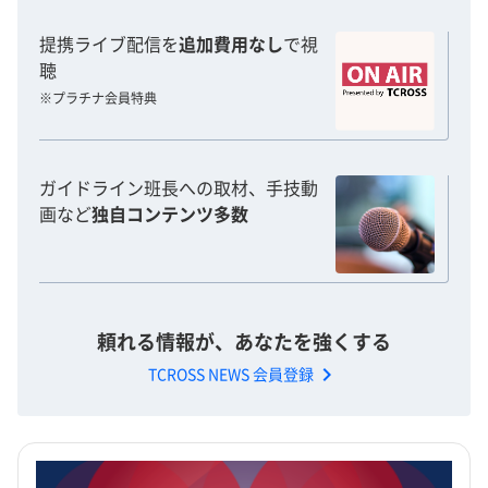
提携ライブ配信を
追加費用なし
で視
聴
※プラチナ会員特典
ガイドライン班長への取材、手技動
画など
独自コンテンツ多数
頼れる情報が、あなたを強くする
chevron_right
TCROSS NEWS 会員登録