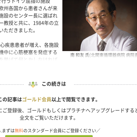
術を行うドイツ屈指の施設
欧州各国から患者さんが来
施設のセンター長に選ばれ
教授と共に、1984年の立
いただきました。
は心疾患患者が増え、各施設
機中に心筋梗塞を発症する
南 和友
氏
(北関東循環器病院 病院長
を挙げて何とかしなければ
この続きは
この記事は
ゴールド会員
以上で閲覧できます。
にご登録後、ゴールドもしくはプラチナへアップグレードする
全文をご覧いただけます。
＼まずは
無料
のスタンダード会員にご登録ください／