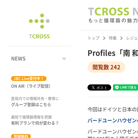
keyboard_arrow_right
keyboard_arrow_right
トップ
特集
レジェ
Profiles「
keyboard_arrow_down
NEWS
閲覧数 242
ジャーナル
JBC Live受付中！
ON AIR（ライブ配信）
学術集会速報
医局内での情報共有・教育に
動画コンテンツ
グループ登録はこちら
今回はドイツと日本の
市場トピックス
最短で循環器情報を把握
バードユーンハウゼン
有料プランで何が変わる？
特集
バードユーンハウゼン
登録無料