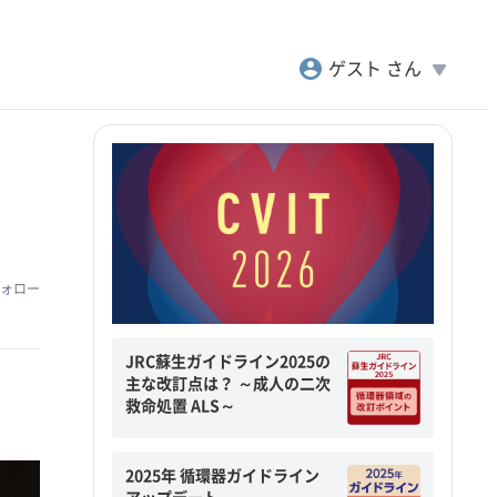
account_circle
play_arrow
ゲスト さん
ォロー
JRC蘇生ガイドライン2025の
主な改訂点は？ ～成人の二次
救命処置 ALS～
2025年 循環器ガイドライン