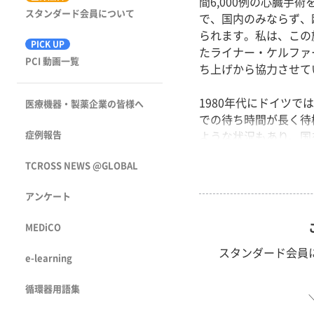
間6,000例の心臓手
スタンダード会員について
で、国内のみならず、
られます。私は、この
PICK UP
たライナー・ケルファー
PCI 動画一覧
ち上げから協力させて
1980年代にドイツで
医療機器・製薬企業の皆様へ
での待ち時間が長く待
症例報告
ような状況もあり、国
ならないということ...
TCROSS NEWS @GLOBAL
アンケート
MEDiCO
スタンダード会員
e-learning
循環器用語集