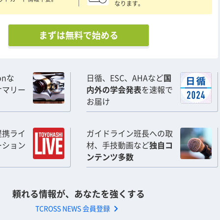
なります。
まずは無料で始める
ionな
日循、ESC、AHAなど
国
サマリー
内外の学会発表
を速報で
お届け
提携ライ
ガイドライン班長への取
ーション
材、手技動画など
独自コ
ンテンツ多数
頼れる情報が、あなたを強くする
chevron_right
TCROSS NEWS 会員登録