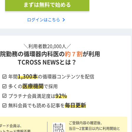
まずは無料で始める
chevron_right
ログインはこちら
＼利用者数20,000人／
院勤務の循環器内科医の
約７割
が利用
TCROSS NEWSとは？
1,300本
check_box
年間
の循環器コンテンツを配信
医療機関
check_box
多くの
で採用
92%
check_box
プラチナ会員満足度は
毎日更新
check_box
無料会員でも読める記事を
ご登録内容の確認後、
ダード会員は、
当日〜2営業日以内に利用開始と
ットカード情報不要。