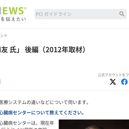
search
ンド
南 和友 氏」 後編（2012年取材）
公式アカウントをフ
医療システムの違いなどについて伺います。
心臓病センターについて教えてください。
心臓病センターは、現在年