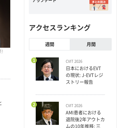
アップデート
アクセスランキング
週間
月間
)
1
CVIT 2026
日本におけるEVT
の現状: J-EVTレジ
ストリー報告
と
2
CVIT 2026
AMI患者における
退院後2年アウトカ
ムの10年推移: 三