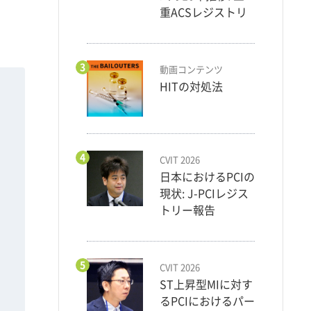
重ACSレジストリ
3
動画コンテンツ
HITの対処法
4
CVIT 2026
日本におけるPCIの
現状: J-PCIレジス
トリー報告
5
CVIT 2026
ST上昇型MIに対す
るPCIにおけるパー