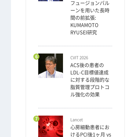
フュージョンバル
ーンを用いた長時
間の前拡張:
KUMAMOTO
RYUSEI研究
6
CVIT 2026
ACS後の患者の
LDL-C目標値達成
に対する段階的な
脂質管理プロトコ
ル強化の効果
7
Lancet
心房細動患者にお
けるPCI後1ヶ月 vs