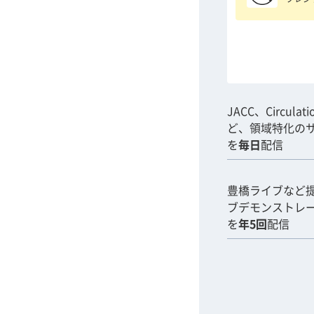
JACC、Circulat
ど、領域特化の
を
毎日
配信
豊橋ライブなど
ブデモンストレ
を
年5回
配信