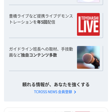
豊橋ライブなど提携ライブデモンス
トレーションを
年5回
配信
ガイドライン班長への取材、手技動
画など
独自コンテンツ多数
頼れる情報が、あなたを強くする
chevron_right
TCROSS NEWS 会員登録