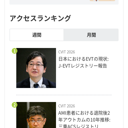
アクセスランキング
週間
月間
1
CVIT 2026
日本におけるEVTの現状:
J-EVTレジストリー報告
2
CVIT 2026
AMI患者における退院後2
年アウトカムの10年推移:
三重ACSレジストリ