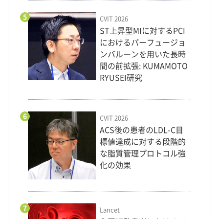
5
CVIT 2026
ST上昇型MIに対するPCI
におけるパーフュージョ
ンバルーンを用いた長時
間の前拡張: KUMAMOTO
RYUSEI研究
6
CVIT 2026
ACS後の患者のLDL-C目
標値達成に対する段階的
な脂質管理プロトコル強
化の効果
7
Lancet