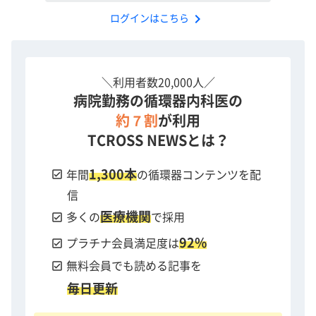
chevron_right
ログインはこちら
＼利用者数20,000人／
病院勤務の循環器内科医の
約７割
が利用
TCROSS NEWSとは？
1,300本
check_box
年間
の循環器コンテンツを配
信
医療機関
check_box
多くの
で採用
92%
check_box
プラチナ会員満足度は
check_box
無料会員でも読める記事を
毎日更新