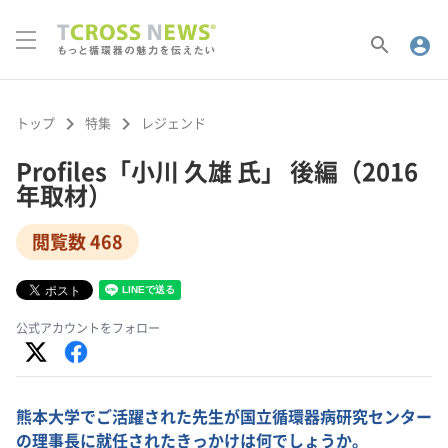
search
account_circle
keyboard_arrow_right
keyboard_arrow_right
トップ
特集
レジェンド
Profiles「小川 久雄 氏」 後編（2016
年取材）
閲覧数 468
公式アカウントをフォロー
熊本大学でご活躍された先生が国立循環器病研究センター
の理事長に就任されたきっかけは何でしょうか。