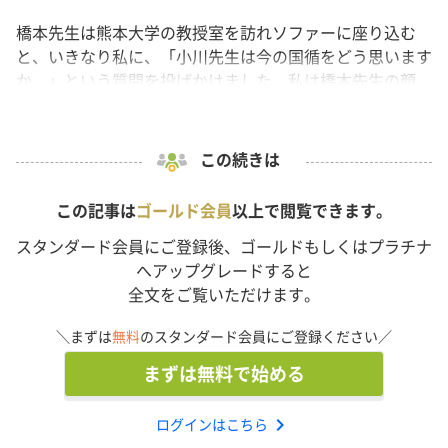
橋本先生は熊本大学の教授室を訪れソファーに座り込む
と、いきなり私に、「小川先生は今の国循をどう思います
か。」という質問を投げかけました。私は橋本先生の顔
を...
この続きは
この記事は
ゴールド会員
以上で閲覧できます。
スタンダード会員にご登録後、ゴールドもしくはプラチナ
へアップグレードすると
全文をご覧いただけます。
＼まずは
無料
のスタンダード会員にご登録ください／
まずは無料で始める
chevron_right
ログインはこちら