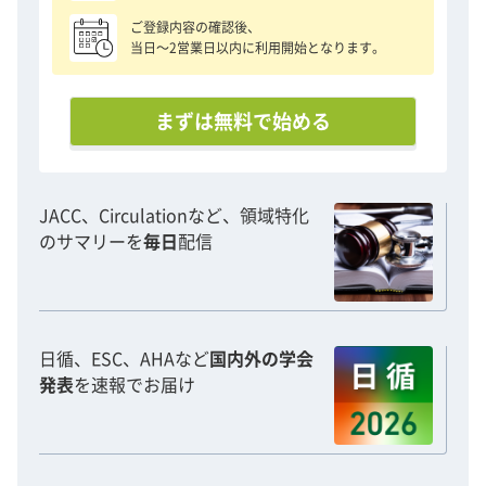
ご登録内容の確認後、
当日〜2営業日以内に利用開始となります。
まずは無料で始める
JACC、Circulationなど、領域特化
のサマリーを
毎日
配信
日循、ESC、AHAなど
国内外の学会
発表
を速報でお届け