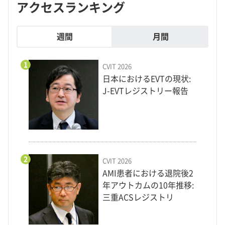
アクセスランキング
週間
月間
1
CVIT 2026
日本におけるEVTの現状:
J-EVTレジストリー報告
2
CVIT 2026
AMI患者における退院後2
年アウトカムの10年推移:
三重ACSレジストリ