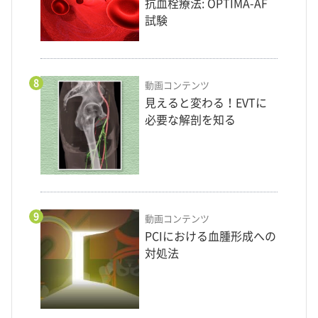
抗血栓療法: OPTIMA-AF
試験
8
動画コンテンツ
見えると変わる！EVTに
必要な解剖を知る
9
動画コンテンツ
PCIにおける血腫形成への
対処法