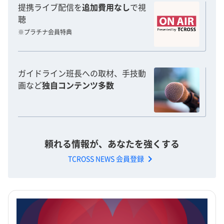
提携ライブ配信を
追加費用なし
で視
聴
※プラチナ会員特典
ガイドライン班長への取材、手技動
画など
独自コンテンツ多数
頼れる情報が、あなたを強くする
chevron_right
TCROSS NEWS 会員登録