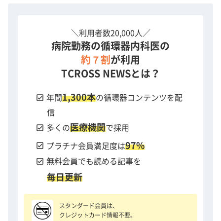
＼利用者数20,000人／
病院勤務の循環器内科医の
約７割
が利用
TCROSS NEWSとは？
1,300本
check_box
年間
の循環器コンテンツを配
信
医療機関
check_box
多くの
で採用
97%
check_box
プラチナ会員満足度は
check_box
無料会員でも読める記事を
毎日更新
スタンダード会員は、
クレジットカード情報不要。