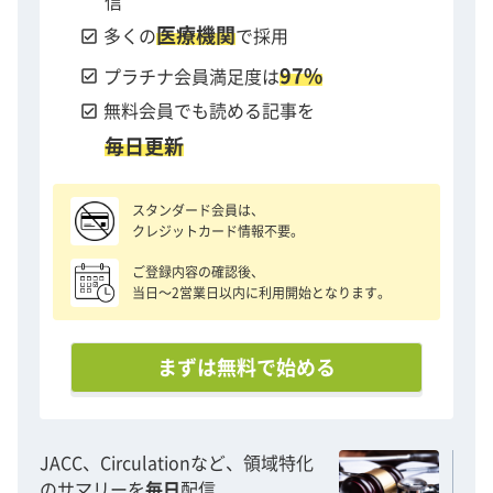
信
医療機関
check_box
多くの
で採用
97%
check_box
プラチナ会員満足度は
check_box
無料会員でも読める記事を
毎日更新
スタンダード会員は、
クレジットカード情報不要。
ご登録内容の確認後、
当日〜2営業日以内に利用開始となります。
まずは無料で始める
JACC、Circulationなど、領域特化
のサマリーを
毎日
配信