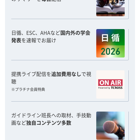
日循、ESC、AHAなど
国内外の学会
発表
を速報でお届け
提携ライブ配信を
追加費用なし
で視
聴
※プラチナ会員特典
ガイドライン班長への取材、手技動
画など
独自コンテンツ多数