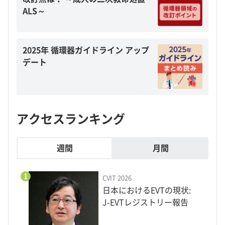
ALS～
2025年 循環器ガイドライン アップ
デート
アクセスランキング
週間
月間
1
CVIT 2026
日本におけるEVTの現状:
J-EVTレジストリー報告