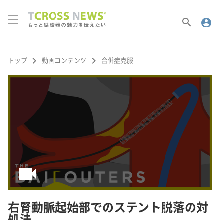
search
account_circle
keyboard_arrow_right
keyboard_arrow_right
トップ
動画コンテンツ
合併症克服
videocam
右腎動脈起始部でのステント脱落の対
処法