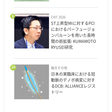
9
CVIT 2026
ST上昇型MIに対するPCI
におけるパーフュージョ
ンバルーンを用いた長時
間の前拡張: KUMAMOTO
RYUSEI研究
10
論文その他
日本の実臨床における冠
動脈のデノボ病変に対す
るDCB: ALLIANCEレジス
トリー