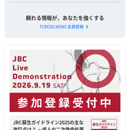
頼れる情報が、あなたを強くする
chevron_right
TCROSS NEWS 会員登録
JRC蘇生ガイドライン2025の主な
改訂点は？ ～成人の二次救命処置