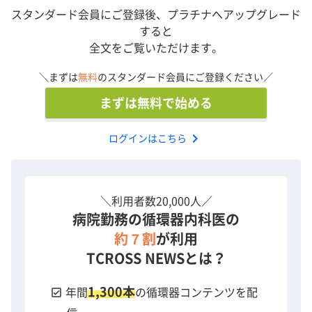
スタンダード会員にご登録後、プラチナへアップグレード
すると
全文をご覧いただけます。
＼まずは
無料
のスタンダード会員にご登録ください／
まずは無料で始める
chevron_right
ログインはこちら
＼利用者数20,000人／
病院勤務の循環器内科医の
約７割
が利用
TCROSS NEWSとは？
1,300本
check_box
年間
の循環器コンテンツを配