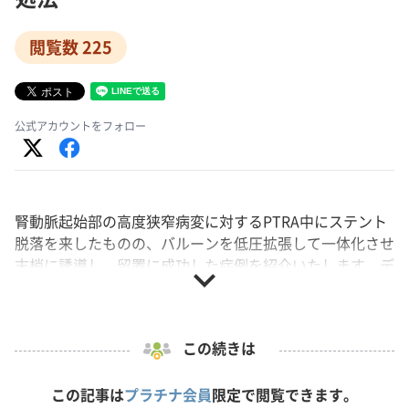
閲覧数 225
公式アカウントをフォロー
腎動脈起始部の高度狭窄病変に対するPTRA中にステント
脱落を来したものの、バルーンを低圧拡張して一体化させ
末梢に誘導し、留置に成功した症例を紹介いたします。デ
expand_more
バイス脱落の際の留置と回収の判断基準は？効果的な対処
法は？
演者: 永富 暁 氏（住友病院）
この続きは
本動画はCPAC 2017より収録いたしました。
この記事は
プラチナ会員
限定で閲覧できます。