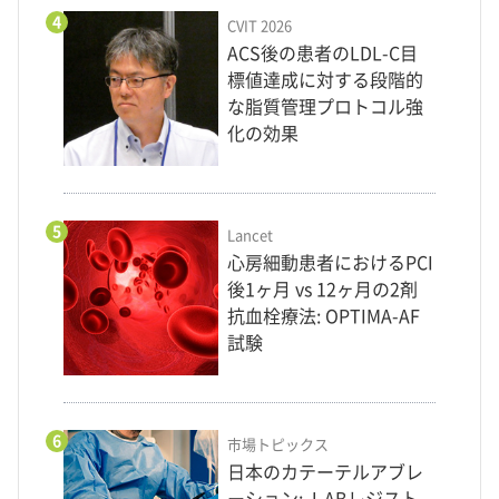
4
CVIT 2026
ACS後の患者のLDL-C目
標値達成に対する段階的
な脂質管理プロトコル強
化の効果
5
Lancet
心房細動患者におけるPCI
後1ヶ月 vs 12ヶ月の2剤
抗血栓療法: OPTIMA-AF
試験
6
市場トピックス
日本のカテーテルアブレ