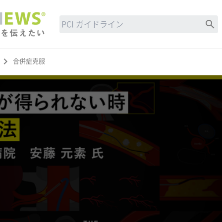
search
keyboard_arrow_right
合併症克服