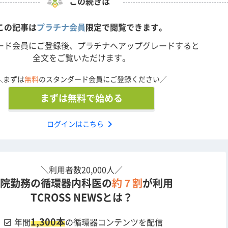
この続きは
この記事は
プラチナ会員
限定で閲覧できます。
岡村記念病院）
ード会員にご登録後、プラチナへアップグレードすると
全文をご覧いただけます。
ライブデモンストレーションコース（2022年）より収録いたし
＼まずは
無料
のスタンダード会員にご登録ください／
のものとなります。
まずは無料で始める
chevron_right
ログインはこちら
＼利用者数20,000人／
院勤務の循環器内科医の
約７割
が利用
TCROSS NEWSとは？
1,300本
check_box
年間
の循環器コンテンツを配信