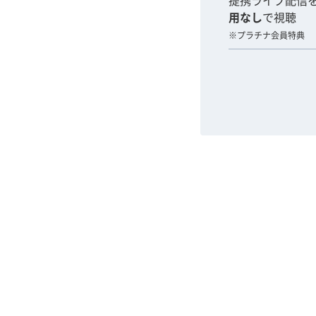
提携ライブ配信
用なし
で視聴
※プラチナ会員特典