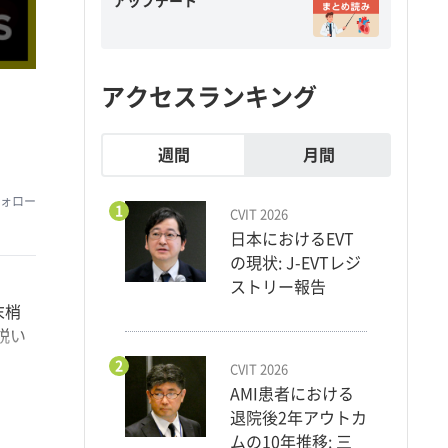
アップデート
アクセスランキング
週間
月間
ォロー
1
CVIT 2026
日本におけるEVT
の現状: J-EVTレジ
ストリー報告
末梢
説い
2
CVIT 2026
AMI患者における
退院後2年アウトカ
ウ
ムの10年推移: 三
く