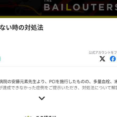
られない時の対処法
公式アカウントをフ
病院の安藤元素先生より、PCIを施行したものの、多量血栓、
 3が達成できなかった症例をご提示いただき、対処法について解
expand_more
tersは、経験豊富なカテーテル治療医より、不慮の事態からベイルア
有いただいたシリーズです。＂いざ＂という時のために、ご覧