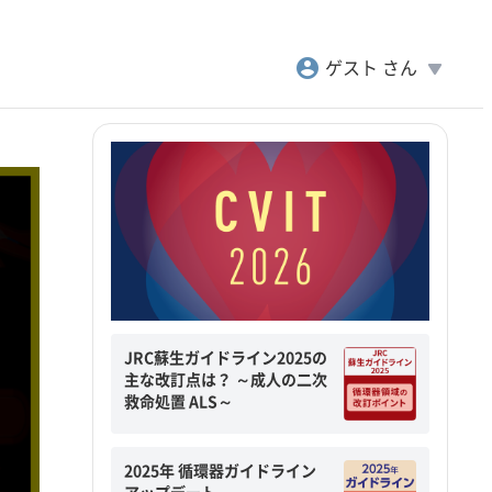
account_circle
play_arrow
ゲスト さん
JRC蘇生ガイドライン2025の
主な改訂点は？ ～成人の二次
救命処置 ALS～
2025年 循環器ガイドライン