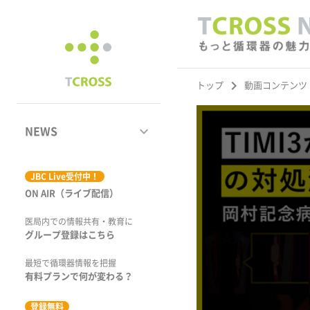
keyboard_arrow_right
トップ
動画コンテンツ
keyboard_arrow_down
NEWS
ジャーナル
JBC Live受付中！
ON AIR（ライブ配信）
学術集会速報
医局内での情報共有・教育に
動画コンテンツ
グループ登録はこちら
市場トピックス
最短で循環器情報を把握
有料プランで何が変わる？
特集
登録無料