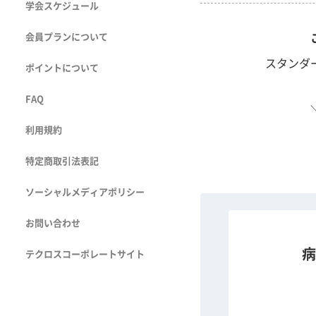
学会スケジュール
ださい。
会員プランについて
演者: 安藤 元素 氏（
スタンダ
ポイントについて
本動画は第12回 豊橋
FAQ
た。
演者の所属先は放映時
利用規約
特定商取引法表記
ソーシャルメディアポリシー
お問い合わせ
病
テクロスコーポレートサイト