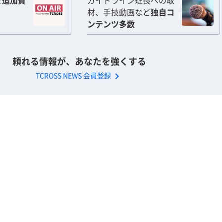
を
追加費
ガイドライン班長への取
材、手技動画など
独自コ
ンテンツ多数
頼れる情報が、あなたを強くする
chevron_right
TCROSS NEWS 会員登録