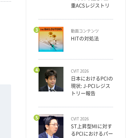
重ACSレジストリ
3
動画コンテンツ
まし
HITの対処法
4
CVIT 2026
日本におけるPCIの
現状: J-PCIレジス
トリー報告
5
CVIT 2026
ST上昇型MIに対す
るPCIにおけるパー