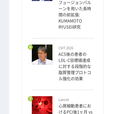
フュージョンバル
ーンを用いた長時
間の前拡張:
KUMAMOTO
RYUSEI研究
6
CVIT 2026
ACS後の患者の
LDL-C目標値達成
に対する段階的な
脂質管理プロトコ
ル強化の効果
7
Lancet
心房細動患者にお
けるPCI後1ヶ月 vs