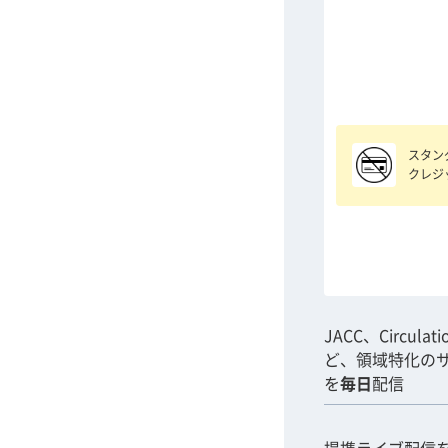
スタン
クレジ
JACC、Circulat
ど、領域特化の
を
毎日
配信