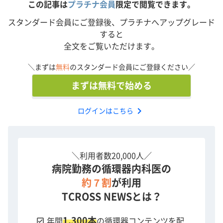
この記事は
プラチナ会員
限定で閲覧できます。
ジを開始し…。
スタンダード会員にご登録後、プラチナへアップグレード
演者: 髙﨑 亮宏 氏（豊橋ハートセンター）
すると
全文をご覧いただけます。
本動画は第12回 豊橋ライブデモンストレーションコース
（2022年）より収録いたしました。
＼まずは
無料
のスタンダード会員にご登録ください／
演者の所属先は放映時のものとなります。
まずは無料で始める
chevron_right
ログインはこちら
＼利用者数20,000人／
病院勤務の循環器内科医の
約７割
が利用
TCROSS NEWSとは？
1,300本
check_box
年間
の循環器コンテンツを配