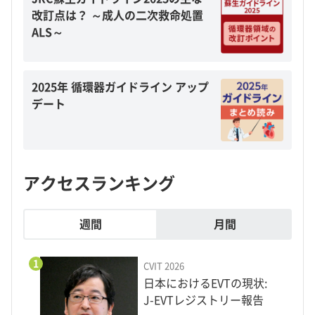
改訂点は？ ～成人の二次救命処置
ALS～
2025年 循環器ガイドライン アップ
デート
アクセスランキング
週間
月間
1
CVIT 2026
日本におけるEVTの現状:
J-EVTレジストリー報告