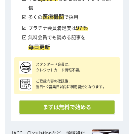
信
医療機関
check_box
多くの
で採用
97%
check_box
プラチナ会員満足度は
check_box
無料会員でも読める記事を
毎日更新
スタンダード会員は、
クレジットカード情報不要。
ご登録内容の確認後、
当日〜2営業日以内に利用開始となります。
まずは無料で始める
JACC、Circulationなど、領域特化