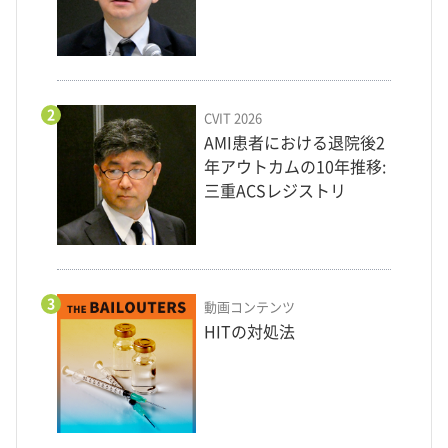
2
CVIT 2026
AMI患者における退院後2
年アウトカムの10年推移:
三重ACSレジストリ
3
動画コンテンツ
HITの対処法