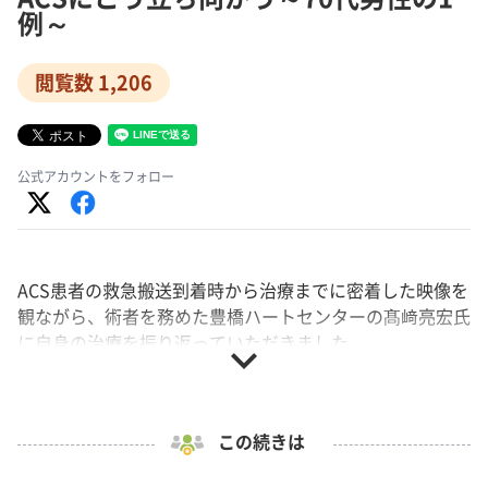
例～
閲覧数 1,206
公式アカウントをフォロー
ACS患者の救急搬送到着時から治療までに密着した映像を
観ながら、術者を務めた豊橋ハートセンターの髙﨑亮宏氏
に自身の治療を振り返っていただきました。
expand_more
患者は70代男性。胸痛が出現し、同院に救急搬送されま
した。心電図を確認したところ、V1-4でST上昇、心室期
外収縮が確認されました。単純CTを撮像後、患者の様態
この続きは
が急変し、直ちにカテ室への移動を開始しますが、カテ室
へ向かう途中のエレベーター前で呼吸停止、心臓マッサー