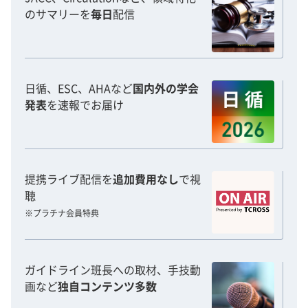
のサマリーを
毎日
配信
日循、ESC、AHAなど
国内外の学会
発表
を速報でお届け
提携ライブ配信を
追加費用なし
で視
聴
※プラチナ会員特典
ガイドライン班長への取材、手技動
画など
独自コンテンツ多数