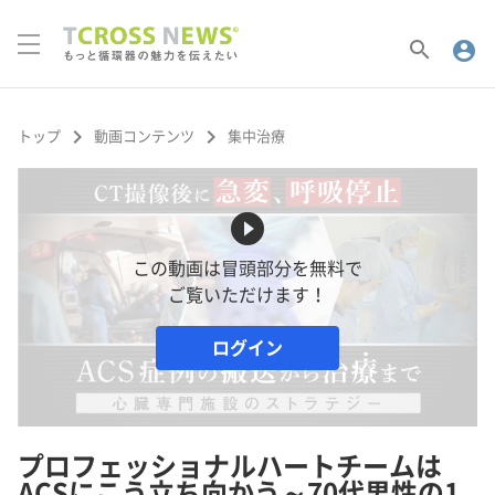
search
account_circle
keyboard_arrow_right
keyboard_arrow_right
トップ
動画コンテンツ
集中治療
play_circle_filled
この動画は冒頭部分を無料で
ご覧いただけます！
ログイン
プロフェッショナルハートチームは
ACSにこう立ち向かう～70代男性の1