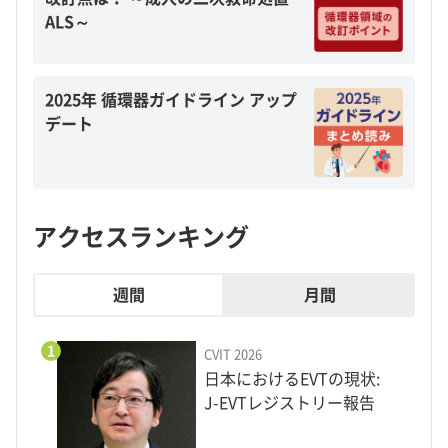
ALS～
2025年 循環器ガイドライン アップ
デート
アクセスランキング
週間
月間
1
CVIT 2026
日本におけるEVTの現状:
J-EVTレジストリー報告