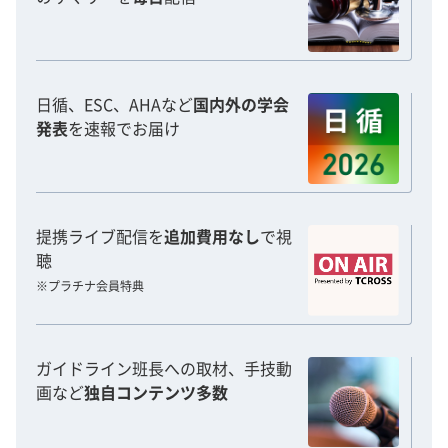
日循、ESC、AHAなど
国内外の学会
発表
を速報でお届け
提携ライブ配信を
追加費用なし
で視
聴
※プラチナ会員特典
ガイドライン班長への取材、手技動
画など
独自コンテンツ多数