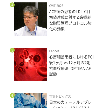
4
CVIT 2026
ACS後の患者のLDL-C目
標値達成に対する段階的
な脂質管理プロトコル強
化の効果
5
Lancet
心房細動患者におけるPCI
後1ヶ月 vs 12ヶ月の2剤
抗血栓療法: OPTIMA-AF
試験
6
市場トピックス
日本のカテーテルアブレ