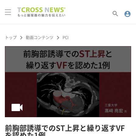
search
account_circle
keyboard_arrow_right
keyboard_arrow_right
トップ
動画コンテンツ
PCI
videocam
前胸部誘導でのST上昇と繰り返すVF
を認めた1例