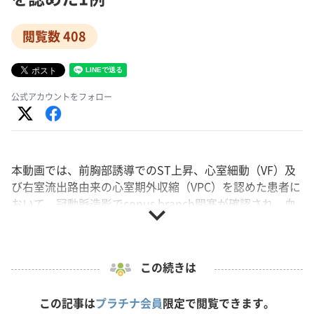
閲覧数 408
公式アカウントをフォロー
本動画では、前胸部誘導でのST上昇、心室細動（VF）及
び右室流出路由来の心室期外収縮（VPC）を認めた患者に
おいて、冠動脈造影でconus branch閉塞が確認され、血
expand_more
行再建後にVF、VPCいずれも消失した1例を提示いただき
ました。
演者: 髙﨑 亮宏 氏（三重大学）
この続きは
本動画は第15回豊橋ライブデモンストレーションコース
この記事は
プラチナ会員
限定で閲覧できます。
より収録いたしました。