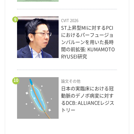
9
CVIT 2026
ST上昇型MIに対するPCI
におけるパーフュージョ
ンバルーンを用いた長時
間の前拡張: KUMAMOTO
RYUSEI研究
10
論文その他
日本の実臨床における冠
動脈のデノボ病変に対す
るDCB: ALLIANCEレジス
トリー