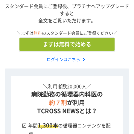
演者の所属先は放映時のものとなります。
スタンダード会員にご登録後、プラチナへアップグレード
すると
全文をご覧いただけます。
＼まずは
無料
のスタンダード会員にご登録ください／
まずは無料で始める
chevron_right
ログインはこちら
＼利用者数20,000人／
病院勤務の循環器内科医の
約７割
が利用
TCROSS NEWSとは？
1,300本
check_box
年間
の循環器コンテンツを配