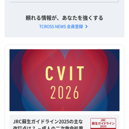
頼れる情報が、あなたを強くする
chevron_right
TCROSS NEWS 会員登録
JRC蘇生ガイドライン2025の主な
改訂点は？ ～成人の二次救命処置