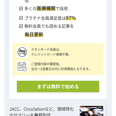
信
医療機関
check_box
多くの
で採用
97%
check_box
プラチナ会員満足度は
check_box
無料会員でも読める記事を
毎日更新
スタンダード会員は、
クレジットカード情報不要。
ご登録内容の確認後、
当日〜2営業日以内に利用開始となります。
まずは無料で始める
JACC、Circulationなど、領域特化
のサマリーを
毎日
配信