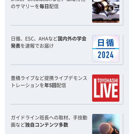
ます。
のサマリーを
毎日
配信
日循、ESC、AHAなど
国内外の学会
発表
を速報でお届け
豊橋ライブなど提携ライブデモンス
トレーションを
年5回
配信
ガイドライン班長への取材、手技動
画など
独自コンテンツ多数