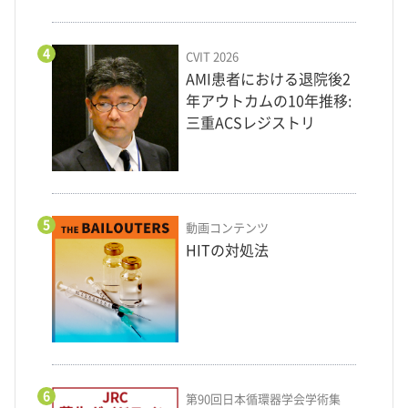
4
CVIT 2026
AMI患者における退院後2
年アウトカムの10年推移:
三重ACSレジストリ
5
動画コンテンツ
HITの対処法
6
第90回日本循環器学会学術集