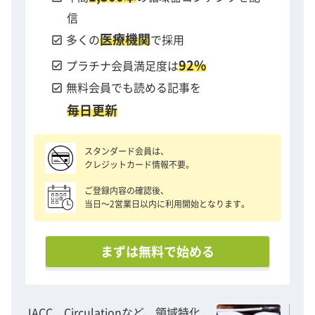
こんな方におすすめ：
信
急性期医療に携わる医師
医療機関
check_box
多くの
で採用
若手循環器内科
92%
check_box
プラチナ会員満足度は
見どころ：
check_box
無料会員でも読める記事を
「ガイドラインだけでは解決し得ない」という症例
毎日更新
を急性期医療に携わる医師が徹底的に議論します。
スタンダード会員は、
背景・目的：
クレジットカード情報不要。
近年は冠動脈インターベンションが成熟期を迎え、
ご登録内容の確認後、
弁膜症などの構造的心疾患に対するインターベンシ
当日〜2営業日以内に利用開始となります。
ョンの進歩が著しい時代です。一方で、このような
進歩にもかかわらず、循環器急性期疾患の患者さん
に対する集中治療管理の教育・修練の場は十分では
まずは無料で始める
ないと言われています。本フォーラムではエキスパ
ートと若手の先生方が循環器急性期疾患に対してど
のように病態と対峙すればよいのかを議論していき
JACC、Circulationなど、領域特化