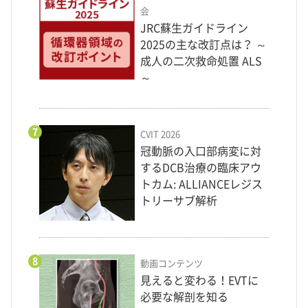
会
JRC蘇生ガイドライン
2025の主な改訂点は？ ～
成人の二次救命処置 ALS
～
7
CVIT 2026
冠動脈の入口部病変に対
するDCB治療の臨床アウ
トカム: ALLIANCEレジス
トリーサブ解析
8
動画コンテンツ
見えると変わる！EVTに
必要な解剖を知る