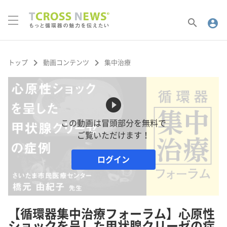
search
account_circle
keyboard_arrow_right
keyboard_arrow_right
トップ
動画コンテンツ
集中治療
play_circle_filled
この動画は冒頭部分を無料で
ご覧いただけます！
ログイン
【循環器集中治療フォーラム】心原性
ショックを呈した甲状腺クリーゼの症