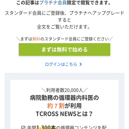
この記事は
プラチナ会員
限定で閲覧できます。
プレゼンター：橋元 由紀子 先生（さいたま市民医療セン
スタンダード会員にご登録後、プラチナへアップグレード
ター）
すると
発起人、モデレーター：割澤 高行 先生（聖マリアンナ医
全文をご覧いただけます。
科大学／岐阜ハートセンター）
モデレーター：中田 淳 先生（日本医科大学）
＼まずは
無料
のスタンダード会員にご登録ください／
ディスカッサント：中島 啓裕 先生（University of
Michigan）、杉崎 陽一郎 先生（Cardiovascular
まずは無料で始める
Research Foundation）
chevron_right
ログインはこちら
本動画は2022年6月に収録しました。
ライブ配信のため、画像・音声の乱れがあります。
演者の所属先は放映時のものとなります。
＼利用者数20,000人／
症例を見る >>
病院勤務の循環器内科医の
約７割
が利用
循環器集中治療フォーラムの一覧へ >>
TCROSS NEWSとは？
1,300本
check_box
年間
の循環器コンテンツを配