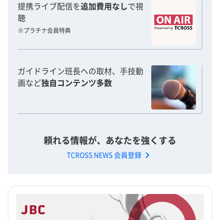
提携ライブ配信を
追加費用なし
で視
聴
※プラチナ会員特典
ガイドライン班長への取材、手技動
画など
独自コンテンツ多数
頼れる情報が、あなたを強くする
chevron_right
TCROSS NEWS 会員登録