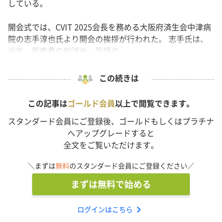
している。
開会式では、CVIT 2025会長を務める大阪府済生会中津病
院の志手淳也氏より開会の挨拶が行われた。 志手氏は、
近年、医療費の削減や、医師の...
この続きは
この記事は
ゴールド会員
以上で閲覧できます。
スタンダード会員にご登録後、ゴールドもしくはプラチナ
へアップグレードすると
全文をご覧いただけます。
＼まずは
無料
のスタンダード会員にご登録ください／
まずは無料で始める
chevron_right
ログインはこちら