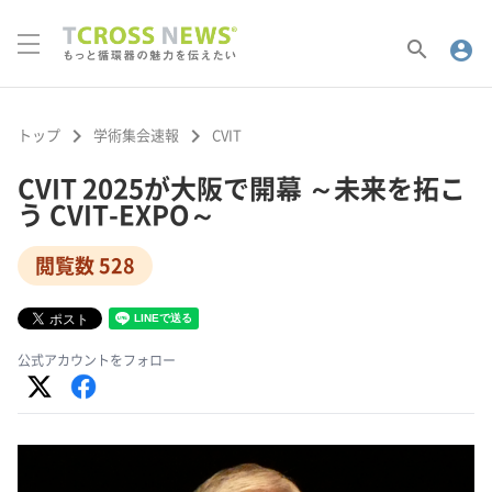
search
account_circle
keyboard_arrow_right
keyboard_arrow_right
トップ
学術集会速報
CVIT
CVIT 2025が大阪で開幕 ～未来を拓こ
う CVIT-EXPO～
閲覧数 528
公式アカウントをフォロー