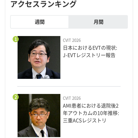
アクセスランキング
週間
月間
1
CVIT 2026
日本におけるEVTの現状:
J-EVTレジストリー報告
2
CVIT 2026
AMI患者における退院後2
年アウトカムの10年推移:
三重ACSレジストリ