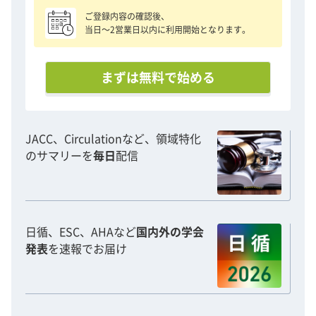
ご登録内容の確認後、
当日〜2営業日以内に利用開始となります。
まずは無料で始める
JACC、Circulationなど、領域特化
のサマリーを
毎日
配信
日循、ESC、AHAなど
国内外の学会
発表
を速報でお届け