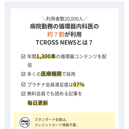
＼利用者数20,000人／
病院勤務の循環器内科医の
約７割
が利用
TCROSS NEWSとは？
1,300本
check_box
年間
の循環器コンテンツを配
信
医療機関
check_box
多くの
で採用
97%
check_box
プラチナ会員満足度は
check_box
無料会員でも読める記事を
毎日更新
スタンダード会員は、
クレジットカード情報不要。