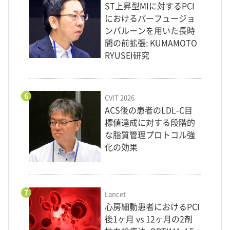
ST上昇型MIに対するPCI
におけるパーフュージョ
ンバルーンを用いた長時
間の前拡張: KUMAMOTO
RYUSEI研究
6
CVIT 2026
ACS後の患者のLDL-C目
標値達成に対する段階的
な脂質管理プロトコル強
化の効果
7
Lancet
心房細動患者におけるPCI
後1ヶ月 vs 12ヶ月の2剤