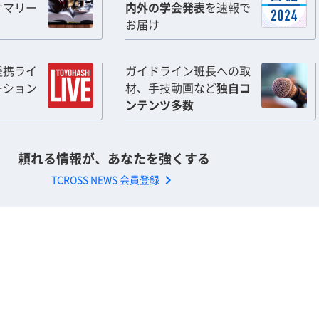
サマリー
内外の学会発表
を速報で
お届け
提携ライ
ガイドライン班長への取
ーション
材、手技動画など
独自コ
ンテンツ多数
頼れる情報が、あなたを強くする
chevron_right
TCROSS NEWS 会員登録