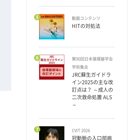
5
動画コンテンツ
HITの対処法
6
第90回日本循環器学会
学術集会
JRC蘇生ガイドラ
イン2025の主な改
訂点は？ ～成人の
二次救命処置 ALS
～
7
CVIT 2026
冠動脈の入口部病