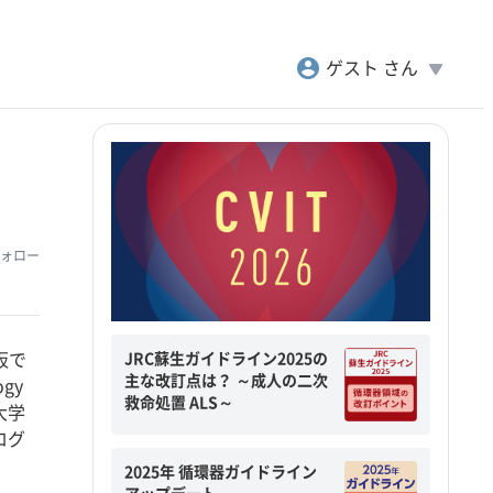
account_circle
play_arrow
ゲスト さん
ォロー
JRC蘇生ガイドライン2025の
阪で
主な改訂点は？ ～成人の二次
ogy
救命処置 ALS～
大学
ログ
2025年 循環器ガイドライン