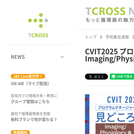
keyboard_arrow_right
keyboard_ar
トップ
学術集会速報
CVIT2025
keyboard_arrow_down
NEWS
Imaging/Phy
ジャーナル
JBC Live受付中！
ON AIR（ライブ配信）
学術集会速報
医局内での情報共有・教育に
動画コンテンツ
グループ登録はこちら
市場トピックス
最短で循環器情報を把握
有料プランで何が変わる？
特集
登録無料