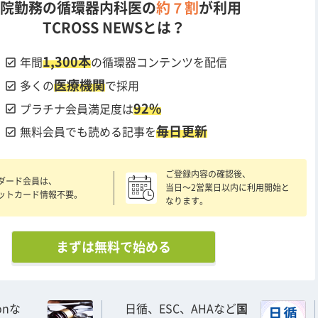
院勤務の循環器内科医の
約７割
が利用
TCROSS NEWSとは？
1,300本
check_box
年間
の循環器コンテンツを配信
医療機関
check_box
多くの
で採用
92%
check_box
プラチナ会員満足度は
毎日更新
check_box
無料会員でも読める記事を
ご登録内容の確認後、
ダード会員は、
当日〜2営業日以内に利用開始と
ットカード情報不要。
なります。
まずは無料で始める
ionな
日循、ESC、AHAなど
国