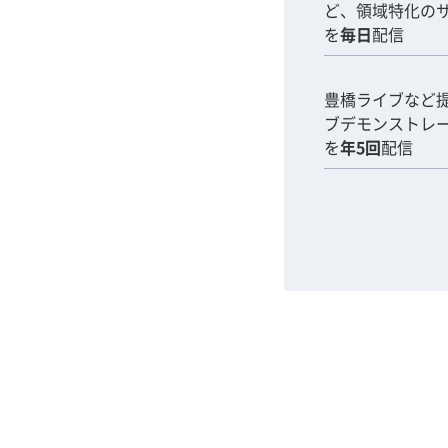
ど、領域特化の
を
毎日
配信
豊橋ライブなど
ブデモンストレ
を
年5回
配信