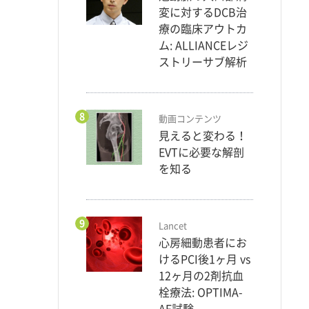
変に対するDCB治
療の臨床アウトカ
ム: ALLIANCEレジ
ストリーサブ解析
8
動画コンテンツ
見えると変わる！
EVTに必要な解剖
を知る
9
Lancet
心房細動患者にお
けるPCI後1ヶ月 vs
12ヶ月の2剤抗血
栓療法: OPTIMA-
AF試験