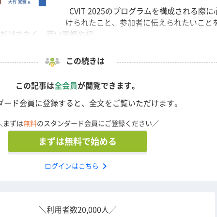
CVIT 2025のプログラムを構成される際に
けられたこと、参加者に伝えられたいこと
だけでなく、若い医師や初...
この続きは
この記事は
全会員
が閲覧できます。
ダード会員に登録すると、全文をご覧いただけます。
＼まずは
無料
のスタンダード会員にご登録ください／
まずは無料で始める
chevron_right
ログインはこちら
＼利用者数20,000人／