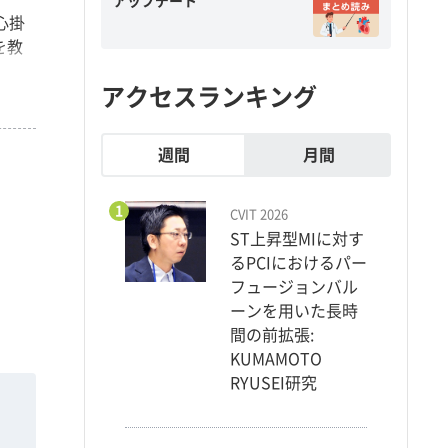
アップデート
心掛
を教
アクセスランキング
週間
月間
1
CVIT 2026
ST上昇型MIに対す
るPCIにおけるパー
フュージョンバル
ーンを用いた長時
間の前拡張:
KUMAMOTO
RYUSEI研究