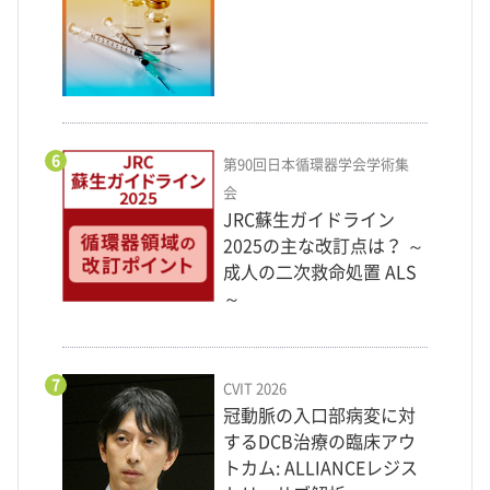
6
第90回日本循環器学会学術集
会
JRC蘇生ガイドライン
2025の主な改訂点は？ ～
成人の二次救命処置 ALS
～
7
CVIT 2026
冠動脈の入口部病変に対
するDCB治療の臨床アウ
トカム: ALLIANCEレジス