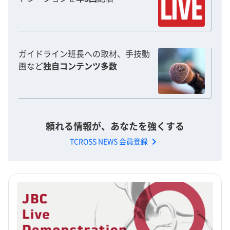
ガイドライン班長への取材、手技動
画など
独自コンテンツ多数
頼れる情報が、あなたを強くする
chevron_right
TCROSS NEWS 会員登録