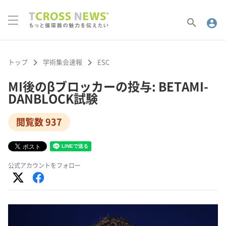
search
account_circle
keyboard_arrow_right
keyboard_arrow_right
トップ
学術集会速報
ESC
MI後のβブロッカーの投与: BETAMI-
DANBLOCK試験
閲覧数 937
公式アカウントをフォロー