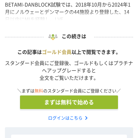
BETAMI-DANBLOCK試験では、2018年10月から2024年1
月にノルウェーとデンマークの44施設より登録した、14
日以内にMIを経験し、LVE...
この続きは
この記事は
ゴールド会員
以上で閲覧できます。
スタンダード会員にご登録後、ゴールドもしくはプラチナ
へアップグレードすると
全文をご覧いただけます。
＼まずは
無料
のスタンダード会員にご登録ください／
まずは無料で始める
chevron_right
ログインはこちら