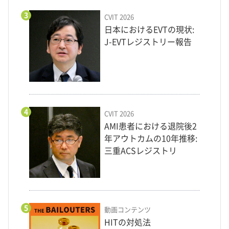
3
CVIT 2026
日本におけるEVTの現状:
J-EVTレジストリー報告
4
CVIT 2026
AMI患者における退院後2
年アウトカムの10年推移:
三重ACSレジストリ
5
動画コンテンツ
HITの対処法