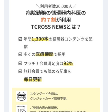
＼利用者数20,000人／
病院勤務の循環器内科医の
約７割
が利用
TCROSS NEWSとは？
1,300本
check_box
年間
の循環器コンテンツを配
信
医療機関
check_box
多くの
で採用
92%
check_box
プラチナ会員満足度は
check_box
無料会員でも読める記事を
毎日更新
スタンダード会員は、
クレジットカード情報不要。
ご登録内容の確認後、