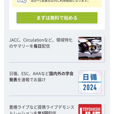
当日〜2営業日以内に利用開始となります。
まずは無料で始める
JACC、Circulationなど、領域特化
のサマリーを
毎日
配信
日循、ESC、AHAなど
国内外の学会
発表
を速報でお届け
豊橋ライブなど提携ライブデモンス
トレーションを
年5回
配信