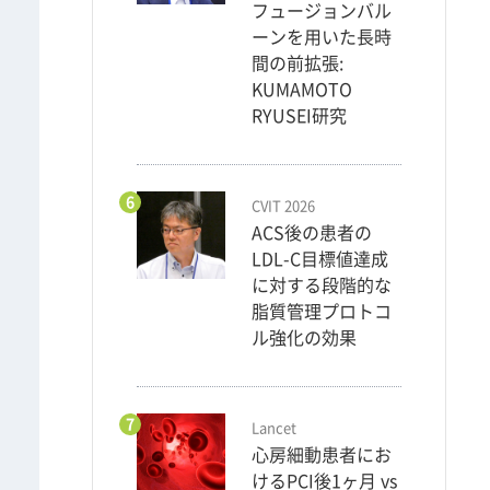
フュージョンバル
ーンを用いた長時
間の前拡張:
KUMAMOTO
RYUSEI研究
6
CVIT 2026
ACS後の患者の
LDL-C目標値達成
に対する段階的な
脂質管理プロトコ
ル強化の効果
7
Lancet
心房細動患者にお
けるPCI後1ヶ月 vs