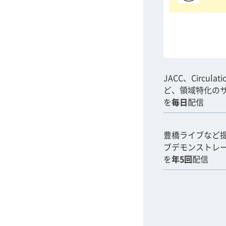
JACC、Circulat
ど、領域特化の
を
毎日
配信
豊橋ライブなど
ブデモンストレ
を
年5回
配信