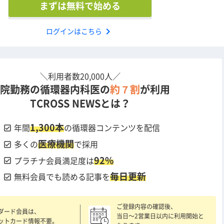
まずは無料で始める
chevron_right
ログインはこちら
＼利用者数20,000人／
院勤務の循環器内科医の
約７割
が利用
TCROSS NEWSとは？
1,300本
check_box
年間
の循環器コンテンツを配信
医療機関
check_box
多くの
で採用
92%
check_box
プラチナ会員満足度は
毎日更新
check_box
無料会員でも読める記事を
ご登録内容の確認後、
ダード会員は、
当日〜2営業日以内に利用開始と
ットカード情報不要。