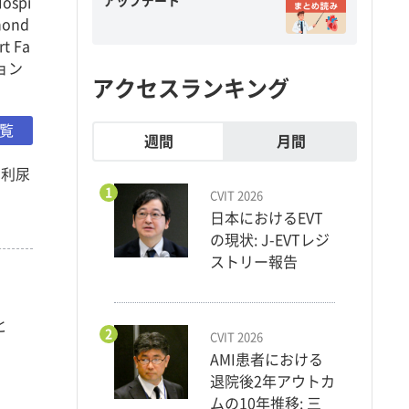
アップデート
spi
ahond
t Fa
ション
アクセスランキング
一覧
週間
月間
と利尿
1
CVIT 2026
日本におけるEVT
の現状: J-EVTレジ
ストリー報告
と
2
CVIT 2026
AMI患者における
退院後2年アウトカ
ムの10年推移: 三