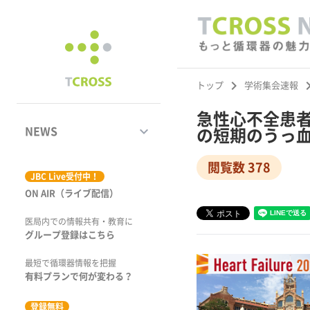
keyboard_arrow_right
keyboard_ar
トップ
学術集会速報
急性心不全患者
keyboard_arrow_down
NEWS
の短期のうっ血改
閲覧数 378
ジャーナル
JBC Live受付中！
ON AIR（ライブ配信）
学術集会速報
医局内での情報共有・教育に
動画コンテンツ
グループ登録はこちら
市場トピックス
最短で循環器情報を把握
有料プランで何が変わる？
特集
登録無料