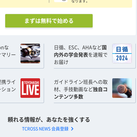
なります。
まずは無料で始める
ionな
日循、ESC、AHAなど
国
サマリー
内外の学会発表
を速報で
お届け
提携ライ
ガイドライン班長への取
ーション
材、手技動画など
独自コ
ンテンツ多数
頼れる情報が、あなたを強くする
chevron_right
TCROSS NEWS 会員登録