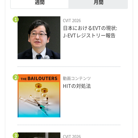
週間
月間
1
CVIT 2026
日本におけるEVTの現状:
J-EVTレジストリー報告
2
動画コンテンツ
HITの対処法
3
CVIT 2026