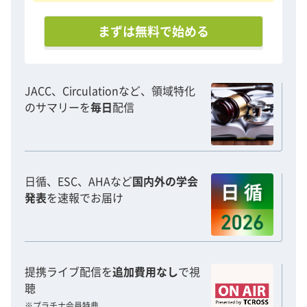
まずは無料で始める
JACC、Circulationなど、領域特化
のサマリーを
毎日
配信
日循、ESC、AHAなど
国内外の学会
発表
を速報でお届け
提携ライブ配信を
追加費用なし
で視
聴
※プラチナ会員特典