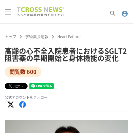
search
account_circle
keyboard_arrow_right
keyboard_arrow_right
トップ
学術集会速報
Heart Failure
高齢の心不全入院患者におけるSGLT2
阻害薬の早期開始と身体機能の変化
閲覧数 600
公式アカウントをフォロー