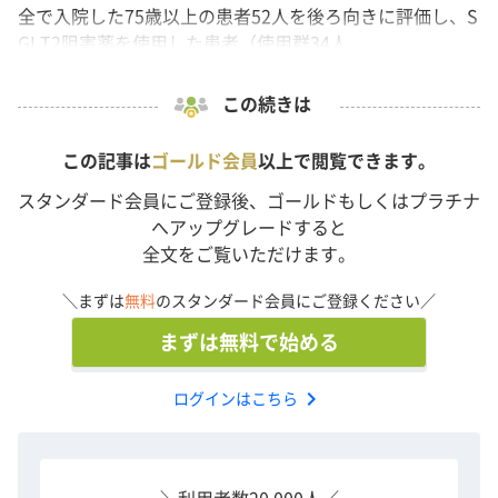
全で入院した75歳以上の患者52人を後ろ向きに評価し、S
GLT2阻害薬を使用した患者（使用群34人...
この続きは
この記事は
ゴールド会員
以上で閲覧できます。
スタンダード会員にご登録後、ゴールドもしくはプラチナ
へアップグレードすると
全文をご覧いただけます。
＼まずは
無料
のスタンダード会員にご登録ください／
まずは無料で始める
chevron_right
ログインはこちら