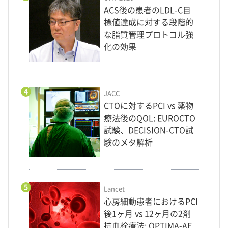
ACS後の患者のLDL-C目
標値達成に対する段階的
な脂質管理プロトコル強
化の効果
4
JACC
CTOに対するPCI vs 薬物
療法後のQOL: EUROCTO
試験、DECISION-CTO試
験のメタ解析
5
Lancet
心房細動患者におけるPCI
後1ヶ月 vs 12ヶ月の2剤
抗血栓療法: OPTIMA-AF