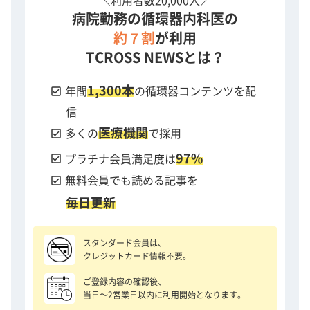
＼利用者数20,000人／
病院勤務の循環器内科医の
約７割
が利用
TCROSS NEWSとは？
1,300本
check_box
年間
の循環器コンテンツを配
信
医療機関
check_box
多くの
で採用
97%
check_box
プラチナ会員満足度は
check_box
無料会員でも読める記事を
毎日更新
スタンダード会員は、
クレジットカード情報不要。
ご登録内容の確認後、
当日〜2営業日以内に利用開始となります。