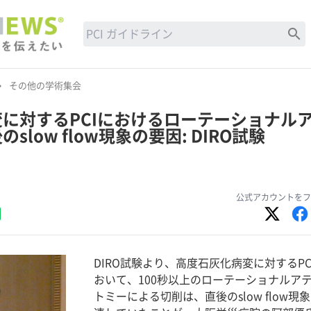
search
row_right
その他の学術集会
に対するPCIにおけるローテーショナル
low flow現象の要因: DIRO試験
公式アカウントをフ
DIRO試験より、高度石灰化病変に対するPC
おいて、100秒以上のローテーショナルア
トミーによる切削は、直後のslow flow現