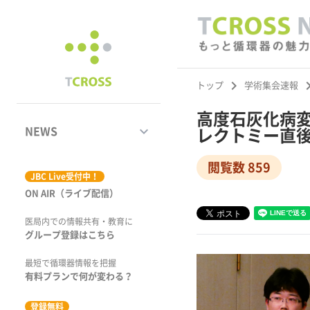
keyboard_arrow_right
keyboard_ar
トップ
学術集会速報
高度石灰化病変
keyboard_arrow_down
NEWS
レクトミー直後のs
閲覧数 859
ジャーナル
JBC Live受付中！
ON AIR（ライブ配信）
学術集会速報
医局内での情報共有・教育に
動画コンテンツ
グループ登録はこちら
市場トピックス
最短で循環器情報を把握
有料プランで何が変わる？
特集
登録無料