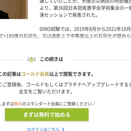
連していたことが、大阪労災病院の阿部優
より、第36回日本冠疾患学会学術集会の一
演セッションで発表された。
DIRO試験では、2019年8月から2021年10
Tで>180度の石灰化、又は造影上で中等度以上の石灰化が認め
この続きは
この記事は
ゴールド会員
以上で閲覧できます。
にご登録後、ゴールドもしくはプラチナへアップグレードする
全文をご覧いただけます。
＼まずは
無料
のスタンダード会員にご登録ください／
まずは無料で始める
chevron_right
ログインはこちら