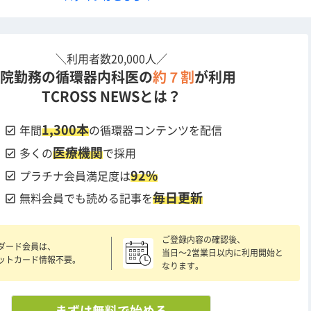
＼利用者数20,000人／
院勤務の循環器内科医の
約７割
が利用
TCROSS NEWSとは？
1,300本
check_box
年間
の循環器コンテンツを配信
医療機関
check_box
多くの
で採用
92%
check_box
プラチナ会員満足度は
毎日更新
check_box
無料会員でも読める記事を
ご登録内容の確認後、
ダード会員は、
当日〜2営業日以内に利用開始と
ットカード情報不要。
なります。