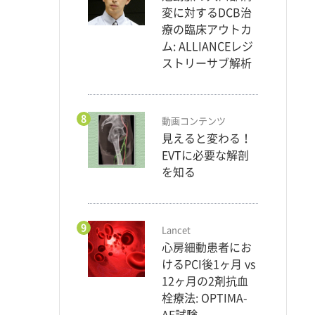
変に対するDCB治
療の臨床アウトカ
ム: ALLIANCEレジ
ストリーサブ解析
8
動画コンテンツ
見えると変わる！
EVTに必要な解剖
を知る
9
Lancet
心房細動患者にお
けるPCI後1ヶ月 vs
12ヶ月の2剤抗血
栓療法: OPTIMA-
AF試験