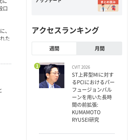
アップデート
氏に
般口
アクセスランキング
月に、
られた
週間
月間
1
CVIT 2026
ST上昇型MIに対す
るPCIにおけるパー
フュージョンバル
と
ーンを用いた長時
間の前拡張:
KUMAMOTO
RYUSEI研究