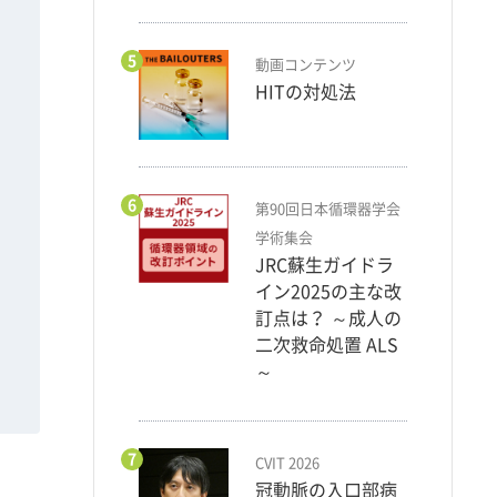
5
動画コンテンツ
HITの対処法
6
第90回日本循環器学会
学術集会
JRC蘇生ガイドラ
イン2025の主な改
訂点は？ ～成人の
二次救命処置 ALS
～
7
CVIT 2026
冠動脈の入口部病