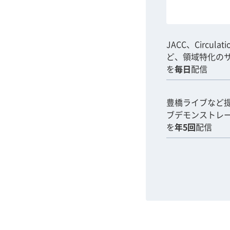
JACC、Circulat
ど、領域特化の
を
毎日
配信
豊橋ライブなど
ブデモンストレ
を
年5回
配信