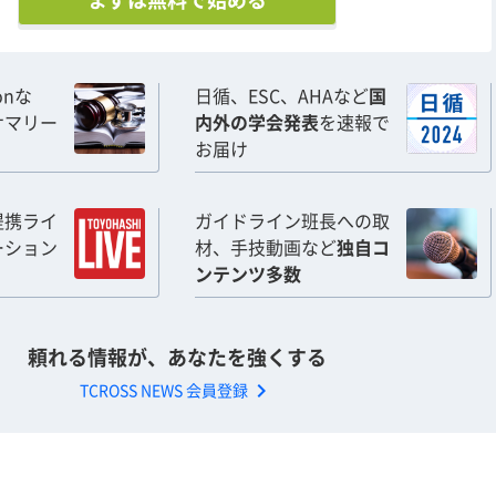
まずは無料で始める
ionな
日循、ESC、AHAなど
国
サマリー
内外の学会発表
を速報で
お届け
提携ライ
ガイドライン班長への取
ーション
材、手技動画など
独自コ
ンテンツ多数
頼れる情報が、あなたを強くする
chevron_right
TCROSS NEWS 会員登録