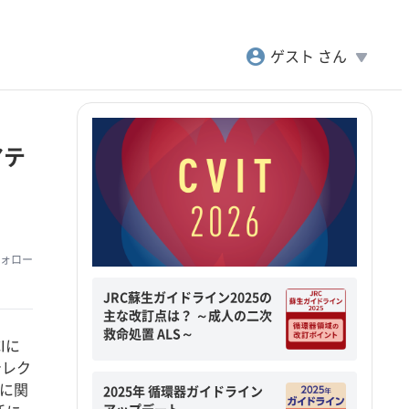
account_circle
play_arrow
ゲスト さん
アテ
ォロー
JRC蘇生ガイドライン2025の
主な改訂点は？ ～成人の二次
救命処置 ALS～
Iに
テレク
象に関
2025年 循環器ガイドライン