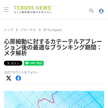
search
account_circle
keyboard_arrow_right
keyboard_arrow_right
トップ
ジャーナル
EP Europace
心房細動に対するカテーテルアブレー
ション後の最適なブランキング期間：
メタ解析
公式アカウントをフォロー