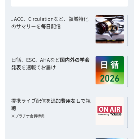
JACC、Circulationなど、領域特化
のサマリーを
毎日
配信
日循、ESC、AHAなど
国内外の学会
発表
を速報でお届け
提携ライブ配信を
追加費用なし
で視
聴
※プラチナ会員特典