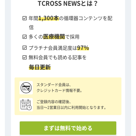
TCROSS NEWSとは？
1,300本
check_box
年間
の循環器コンテンツを配
信
医療機関
check_box
多くの
で採用
97%
check_box
プラチナ会員満足度は
check_box
無料会員でも読める記事を
毎日更新
スタンダード会員は、
クレジットカード情報不要。
ご登録内容の確認後、
当日〜2営業日以内に利用開始となります。
まずは無料で始める