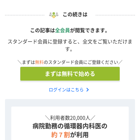
この続きは
この記事は
全会員
が閲覧できます。
スタンダード会員に登録すると、全文をご覧いただけま
す。
＼まずは
無料
のスタンダード会員にご登録ください／
まずは無料で始める
chevron_right
ログインはこちら
＼利用者数20,000人／
病院勤務の循環器内科医の
約７割
が利用