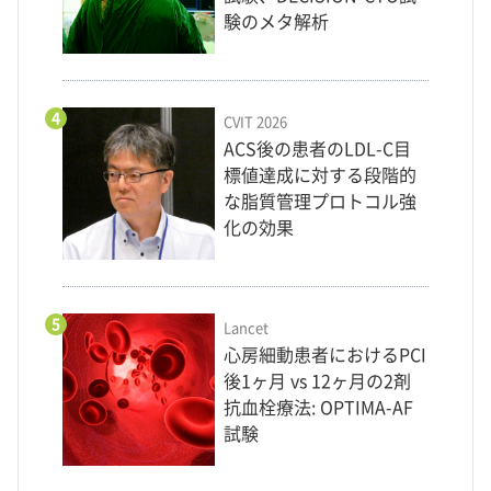
験のメタ解析
4
CVIT 2026
ACS後の患者のLDL-C目
標値達成に対する段階的
な脂質管理プロトコル強
化の効果
5
Lancet
心房細動患者におけるPCI
後1ヶ月 vs 12ヶ月の2剤
抗血栓療法: OPTIMA-AF
試験