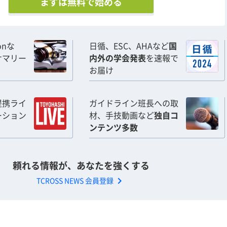
まずは無料で始める
ionな
日循、ESC、AHAなど
国
サマリー
内外の学会発表
を速報で
お届け
提携ライ
ガイドライン班長への取
ーション
材、手技動画など
独自コ
ンテンツ多数
頼れる情報が、あなたを強くする
chevron_right
TCROSS NEWS 会員登録