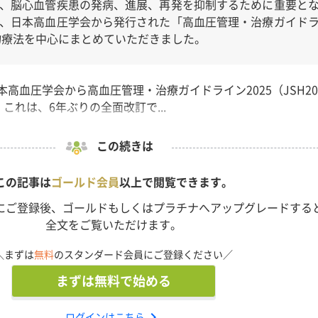
、脳心血管疾患の発病、進展、再発を抑制するために重要と
、日本高血圧学会から発行された「高血圧管理・治療ガイド
薬物療法を中心にまとめていただきました。
日本高血圧学会から高血圧管理・治療ガイドライン2025（JSH20
これは、6年ぶりの全面改訂で...
この続きは
この記事は
ゴールド会員
以上で閲覧できます。
にご登録後、ゴールドもしくはプラチナへアップグレードする
全文をご覧いただけます。
＼まずは
無料
のスタンダード会員にご登録ください／
まずは無料で始める
chevron_right
ログインはこちら