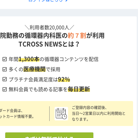
＼利用者数20,000人／
院勤務の循環器内科医の
約７割
が利用
TCROSS NEWSとは？
1,300本
check_box
年間
の循環器コンテンツを配信
医療機関
check_box
多くの
で採用
92%
check_box
プラチナ会員満足度は
毎日更新
check_box
無料会員でも読める記事を
ご登録内容の確認後、
ダード会員は、
当日〜2営業日以内に利用開始と
ットカード情報不要。
なります。