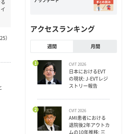
アップデート
なる
ライ
アクセスランキング
25）
週間
月間
1
CVIT 2026
日本におけるEVT
の現状: J-EVTレジ
ストリー報告
と
2
CVIT 2026
AMI患者における
退院後2年アウトカ
ムの10年推移: 三