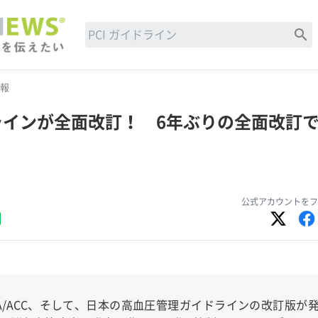
search
報
ラインが全面改訂！ 6年ぶりの全面改訂
？
公式アカウントをフ
HA/ACC、そして、日本の高血圧管理ガイドラインの改訂版が