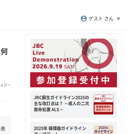
account_circle
play_arrow
ゲスト さん
で何
ォロー
JRC蘇生ガイドライン2025の
主な改訂点は？ ～成人の二次
救命処置 ALS～
2025年 循環器ガイドライン
発表