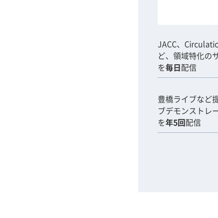
JACC、Circulat
ど、領域特化の
を
毎日
配信
豊橋ライブなど
ブデモンストレ
を
年5回
配信