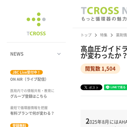
keyboard_arrow_right
keyboard_arrow_right
トップ
特集
薬剤情
高血圧ガイド
keyboard_arrow_down
NEWS
が変わったか
閲覧数 1,504
ジャーナル
JBC Live受付中！
ON AIR（ライブ配信）
学術集会速報
医局内での情報共有・教育に
動画コンテンツ
グループ登録はこちら
市場トピックス
最短で循環器情報を把握
有料プランで何が変わる？
2
特集
025年8月にはA
登録無料