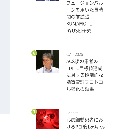
フュージョンバル
ーンを用いた長時
間の前拡張:
KUMAMOTO
RYUSEI研究
6
CVIT 2026
ACS後の患者の
LDL-C目標値達成
に対する段階的な
脂質管理プロトコ
ル強化の効果
7
Lancet
心房細動患者にお
けるPCI後1ヶ月 vs