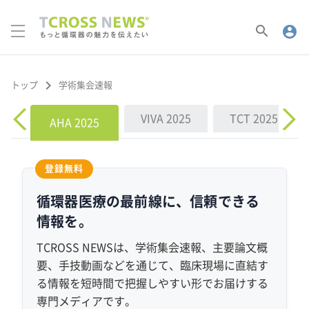
search
account_circle
keyboard_arrow_right
学術集会速報
トップ
会
VIVA 2025
TCT 2025
AHA 2025
登録無料
循環器医療の最前線に、
信頼できる
情報を。
TCROSS NEWSは、学術集会速報、主要論文概
要、手技動画などを通じて、臨床現場に直結す
る情報を
短時間で把握しやすい形で
お届けする
専門メディアです。