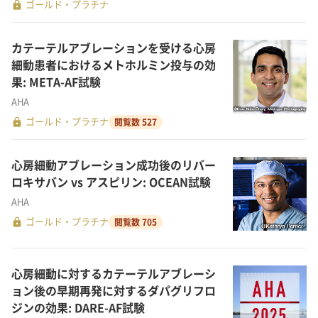
lock
ゴールド・プラチナ
カテーテルアブレーションを受ける心房
細動患者におけるメトホルミン投与の効
果: META-AF試験
AHA
lock
ゴールド・プラチナ
閲覧数 527
心房細動アブレーション成功後のリバー
ロキサバン vs アスピリン: OCEAN試験
AHA
lock
ゴールド・プラチナ
閲覧数 705
心房細動に対するカテーテルアブレーシ
ョン後の早期再発に対するダパグリフロ
ジンの効果: DARE-AF試験