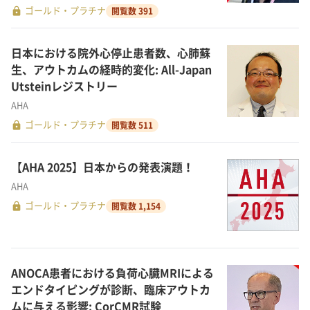
lock
ゴールド・プラチナ
閲覧数 391
日本における院外心停止患者数、心肺蘇
生、アウトカムの経時的変化: All-Japan
Utsteinレジストリー
AHA
lock
ゴールド・プラチナ
閲覧数 511
【AHA 2025】日本からの発表演題！
AHA
lock
ゴールド・プラチナ
閲覧数 1,154
ANOCA患者における負荷心臓MRIによる
エンドタイピングが診断、臨床アウトカ
ムに与える影響: CorCMR試験