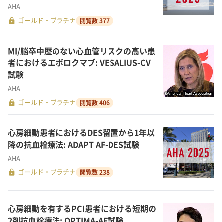
AHA
lock
ゴールド・プラチナ
閲覧数 377
MI/脳卒中歴のない心血管リスクの高い患
者におけるエボロクマブ: VESALIUS-CV
試験
AHA
lock
ゴールド・プラチナ
閲覧数 406
心房細動患者におけるDES留置から1年以
降の抗血栓療法: ADAPT AF-DES試験
AHA
lock
ゴールド・プラチナ
閲覧数 238
心房細動を有するPCI患者における短期の
2剤抗血栓療法: OPTIMA-AF試験