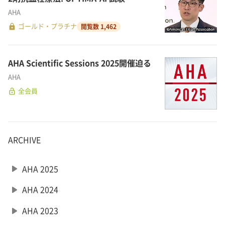
AHA
lock
ゴールド・プラチナ
閲覧数 1,462
AHA Scientific Sessions 2025開催迫る
AHA
lock_open
全会員
ARCHIVE
play_arrow
AHA 2025
play_arrow
AHA 2024
play_arrow
AHA 2023