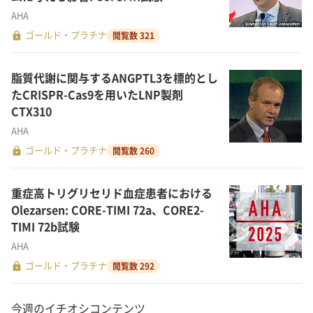
AHA
lock
ゴールド・プラチナ
閲覧数 321
脂質代謝に関与するANGPTL3を標的とし
たCRISPR-Cas9を用いたLNP製剤
CTX310
AHA
lock
ゴールド・プラチナ
閲覧数 260
重症高トリグリセリド血症患者における
Olezarsen: CORE-TIMI 72a、CORE2-
TIMI 72b試験
AHA
lock
ゴールド・プラチナ
閲覧数 292
今週のイチオシコンテンツ