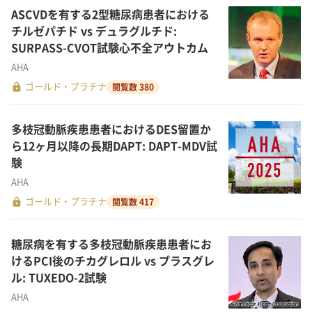
ASCVDを有する2型糖尿病患者における
チルゼパチド vs デュラグルチド:
SURPASS-CVOT試験心不全アウトカム
AHA
lock
ゴールド・プラチナ
閲覧数 380
多枝冠動脈疾患患者におけるDES留置か
ら12ヶ月以降の長期DAPT: DAPT-MDV試
験
AHA
lock
ゴールド・プラチナ
閲覧数 417
糖尿病を有する多枝冠動脈疾患患者にお
けるPCI後のチカグレロル vs プラスグレ
ル: TUXEDO-2試験
AHA