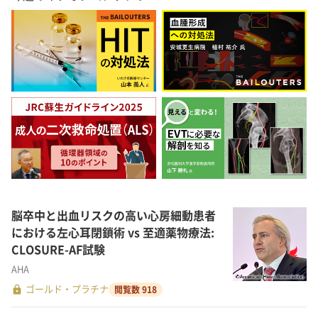
脳卒中と出血リスクの高い心房細動患者
における左心耳閉鎖術 vs 至適薬物療法:
CLOSURE-AF試験
AHA
lock
ゴールド・プラチナ
閲覧数 918