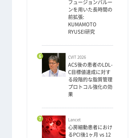
フュージョンバルー
ンを用いた長時間の
前拡張:
KUMAMOTO
RYUSEI研究
6
CVIT 2026
ACS後の患者のLDL-
C目標値達成に対す
る段階的な脂質管理
プロトコル強化の効
果
7
Lancet
心房細動患者におけ
るPCI後1ヶ月 vs 12