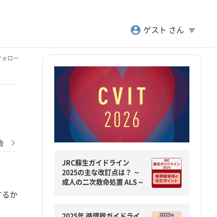
account_circle
play_arrow
ゲスト さん
フォロー
me
navigate_next
JRC蘇生ガイドライン
2025の主な改訂点は？ ～
成人の二次救命処置 ALS～
するか
2025年 循環器ガイドライ