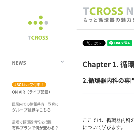
keyboard_arrow_down
NEWS
Chapter 1.
2.循環器内科の専
ジャーナル
JBC Live受付中！
ON AIR（ライブ配信）
学術集会速報
医局内での情報共有・教育に
動画コンテンツ
グループ登録はこちら
ここでは、循環器内科
市場トピックス
最短で循環器情報を把握
について学びます。
有料プランで何が変わる？