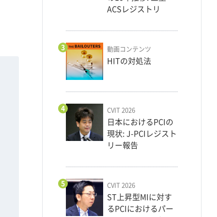
ACSレジストリ
3
動画コンテンツ
HITの対処法
4
CVIT 2026
日本におけるPCIの
現状: J-PCIレジスト
リー報告
5
CVIT 2026
ST上昇型MIに対す
るPCIにおけるパー