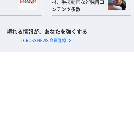
材、手技動画など
独自コ
ンテンツ多数
頼れる情報が、あなたを強くする
chevron_right
TCROSS NEWS 会員登録