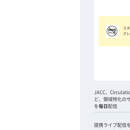
スタ
クレ
JACC、Circulat
ど、領域特化の
を
毎日
配信
提携ライブ配信