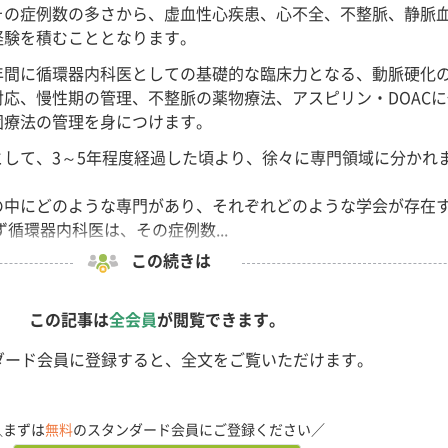
その症例数の多さから、虚血性心疾患、心不全、不整脈、静脈
経験を積むこととなります。
年間に循環器内科医としての基礎的な臨床力となる、動脈硬化
応、慢性期の管理、不整脈の薬物療法、アスピリン・DOACに
固療法の管理を身につけます。
として、3～5年程度経過した頃より、徐々に専門領域に分かれ
の中にどのような専門があり、それぞれどのような学会が存在
循環器内科医は、その症例数...
この続きは
この記事は
全会員
が閲覧できます。
ダード会員に登録すると、全文をご覧いただけます。
＼まずは
無料
のスタンダード会員にご登録ください／