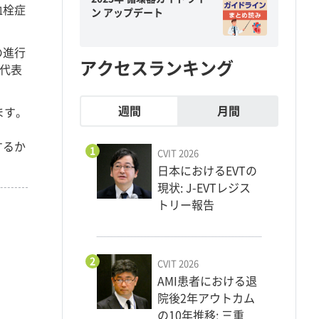
血栓症
ン アップデート
の進行
アクセスランキング
代表
週間
月間
ます。
するか
1
CVIT 2026
日本におけるEVTの
現状: J-EVTレジス
トリー報告
2
CVIT 2026
AMI患者における退
院後2年アウトカム
の10年推移: 三重