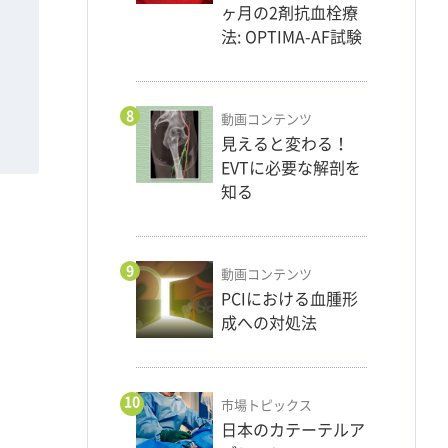
ヶ月の2剤抗血栓療
法: OPTIMA-AF試験
8
動画コンテンツ
見えると変わる！
EVTに必要な解剖を
知る
9
動画コンテンツ
PCIにおける血腫形
成への対処法
10
市場トピックス
日本のカテーテルア