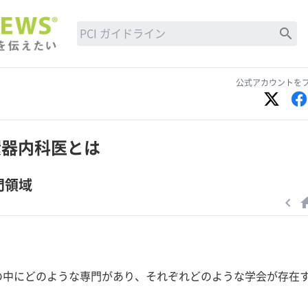
search
公式アカウントを
 循環器内科医とは
門領域
navigate_before
ho
の中にどのような専門があり、それぞれどのような学会が存在