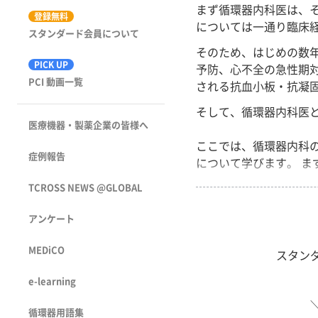
特集
まず循環器内科医は、
登録無料
については一通り臨床
スタンダード会員について
そのため、はじめの数
PICK UP
予防、心不全の急性期対
PCI 動画一覧
される抗血小板・抗凝
そして、循環器内科医
医療機器・製薬企業の皆様へ
ここでは、循環器内科
症例報告
について学びます。 まず
TCROSS NEWS @GLOBAL
アンケート
MEDiCO
スタン
e-learning
循環器用語集