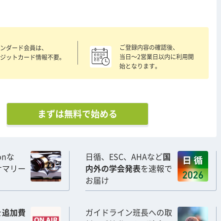
ご登録内容の確認後、
ンダード会員は、
当日〜2営業日以内に利用開
ジットカード情報不要。
始となります。
まずは無料で始める
ionな
日循、ESC、AHAなど
国
サマリー
内外の学会発表
を速報で
お届け
を
追加費
ガイドライン班長への取