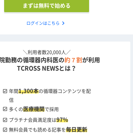
まずは無料で始める
chevron_right
ログインはこちら
＼利用者数20,000人／
院勤務の循環器内科医の
約７割
が利用
TCROSS NEWSとは？
1,300本
check_box
年間
の循環器コンテンツを配
信
医療機関
check_box
多くの
で採用
97%
check_box
プラチナ会員満足度は
毎日更新
check_box
無料会員でも読める記事を