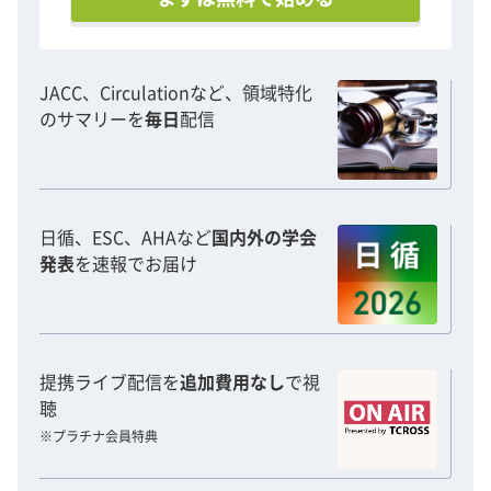
JACC、Circulationなど、領域特化
のサマリーを
毎日
配信
日循、ESC、AHAなど
国内外の学会
発表
を速報でお届け
提携ライブ配信を
追加費用なし
で視
聴
※プラチナ会員特典