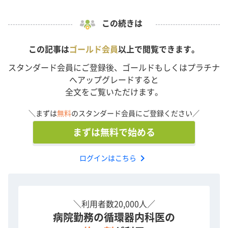
この続きは
この記事は
ゴールド会員
以上で閲覧できます。
スタンダード会員にご登録後、ゴールドもしくはプラチナ
へアップグレードすると
全文をご覧いただけます。
＼まずは
無料
のスタンダード会員にご登録ください／
まずは無料で始める
chevron_right
ログインはこちら
＼利用者数20,000人／
病院勤務の循環器内科医の