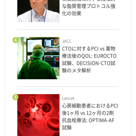
な脂質管理プロトコル強
化の効果
4
JACC
CTOに対するPCI vs 薬物
療法後のQOL: EUROCTO
試験、DECISION-CTO試
験のメタ解析
5
Lancet
心房細動患者におけるPCI
後1ヶ月 vs 12ヶ月の2剤
抗血栓療法: OPTIMA-AF
試験