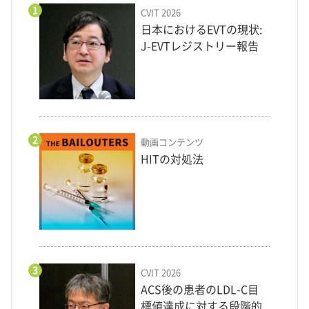
1
CVIT 2026
日本におけるEVTの現状:
J-EVTレジストリー報告
2
動画コンテンツ
HITの対処法
3
CVIT 2026
ACS後の患者のLDL-C目
標値達成に対する段階的