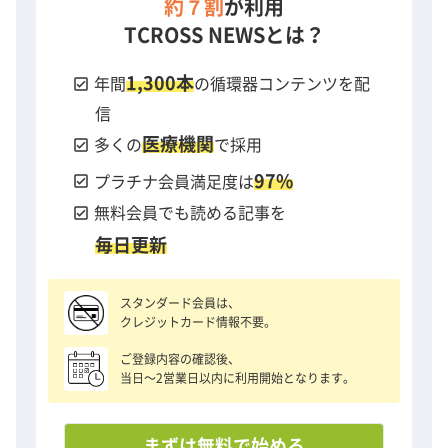
約７割
が利用
TCROSS NEWSとは？
1,300本
check_box
年間
の循環器コンテンツを配
信
医療機関
check_box
多くの
で採用
97%
check_box
プラチナ会員満足度は
check_box
無料会員でも読める記事を
毎日更新
スタンダード会員は、
クレジットカード情報不要。
ご登録内容の確認後、
当日〜2営業日以内に利用開始となります。
まずは無料で始める