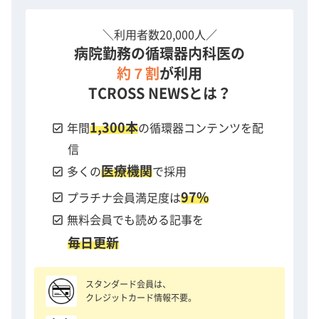
＼利用者数20,000人／
病院勤務の循環器内科医の
約７割
が利用
TCROSS NEWSとは？
1,300本
check_box
年間
の循環器コンテンツを配
信
医療機関
check_box
多くの
で採用
97%
check_box
プラチナ会員満足度は
check_box
無料会員でも読める記事を
毎日更新
スタンダード会員は、
クレジットカード情報不要。