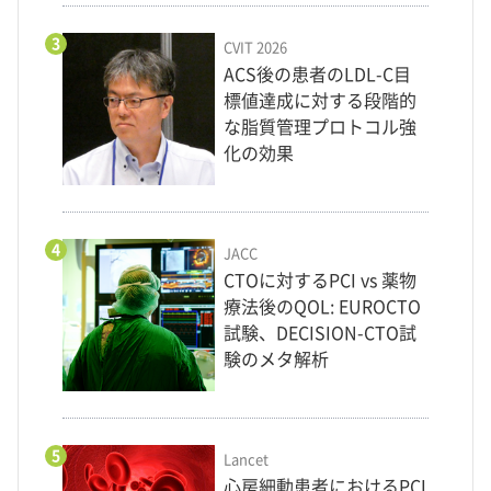
3
CVIT 2026
ACS後の患者のLDL-C目
標値達成に対する段階的
な脂質管理プロトコル強
化の効果
4
JACC
CTOに対するPCI vs 薬物
療法後のQOL: EUROCTO
試験、DECISION-CTO試
験のメタ解析
5
Lancet
心房細動患者におけるPCI