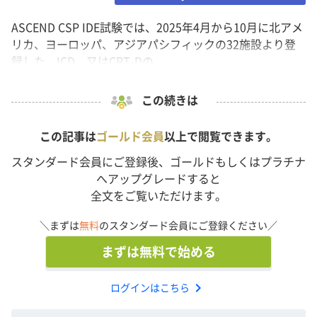
ASCEND CSP IDE試験では、2025年4月から10月に北アメ
リカ、ヨーロッパ、アジアパシフィックの32施設より登
録した、ICD、又はCRT-Dの...
この続きは
この記事は
ゴールド会員
以上で閲覧できます。
スタンダード会員にご登録後、ゴールドもしくはプラチナ
へアップグレードすると
全文をご覧いただけます。
＼まずは
無料
のスタンダード会員にご登録ください／
まずは無料で始める
chevron_right
ログインはこちら