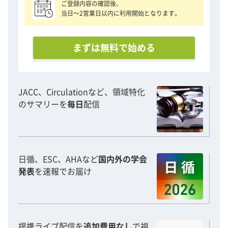
ご登録内容の確認後、
当日〜2営業日以内に利用開始となります。
まずは無料で始める
JACC、Circulationなど、領域特化
のサマリーを
毎日
配信
日循、ESC、AHAなど
国内外の学会
発表
を速報でお届け
提携ライブ配信を
追加費用なし
で視