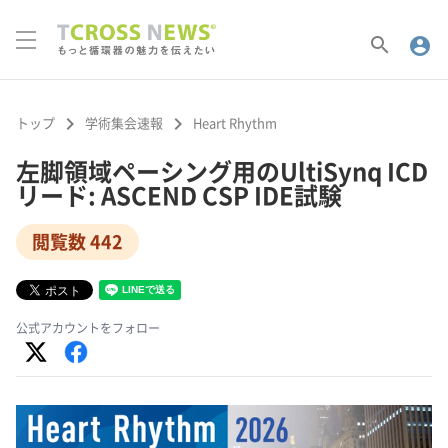
search
account_circle
keyboard_arrow_right
keyboard_arrow_right
トップ
学術集会速報
Heart Rhythm
左脚領域ペーシング用のUltiSynq ICD
リード: ASCEND CSP IDE試験
閲覧数 442
公式アカウントをフォロー