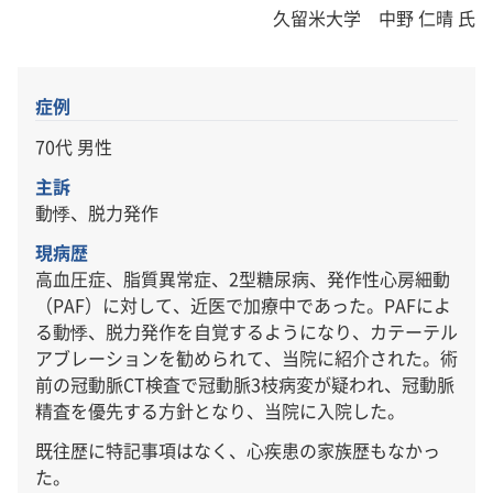
久留米大学 中野 仁晴 氏
症例
70代 男性
主訴
動悸、脱力発作
現病歴
高血圧症、脂質異常症、2型糖尿病、発作性心房細動
（PAF）に対して、近医で加療中であった。PAFによ
る動悸、脱力発作を自覚するようになり、カテーテル
アブレーションを勧められて、当院に紹介された。術
前の冠動脈CT検査で冠動脈3枝病変が疑われ、冠動脈
精査を優先する方針となり、当院に入院した。
既往歴に特記事項はなく、心疾患の家族歴もなかっ
た。