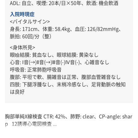
ADL: 自立、喫煙: 20本/日×50年、飲酒: 機会飲酒
入院時現症
<バイタルサイン>
身長: 171cm、体重: 58.4kg、血圧: 126/82mmHg、
脈拍: 60回/分（整）
<身体所見>
眼瞼結膜: 貧血なし、眼球結膜: 黄染なし
心音: Ⅰ音(→)Ⅱ音(→)Ⅲ音(-)Ⅳ音(-)、心雑音なし
呼吸音: 正常肺胞呼吸音
腹部: 平坦で軟、腸雑音は正常、腹部血管雑音なし
四肢: 下腿浮腫なし、末梢冷感なし、足背動脈の触知
は良好
胸部単純X線検査 CTR: 42%、肺野: clear、CP-angle: shar
p 12誘導心電図検査 ...