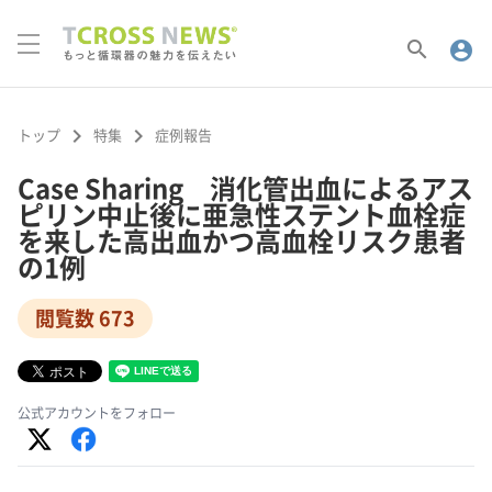
search
account_circle
keyboard_arrow_right
keyboard_arrow_right
トップ
特集
症例報告
Case Sharing 消化管出血によるアス
ピリン中止後に亜急性ステント血栓症
を来した高出血かつ高血栓リスク患者
の1例
閲覧数 673
公式アカウントをフォロー