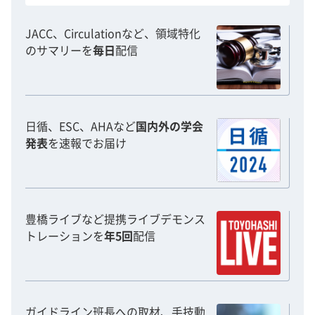
JACC、Circulationなど、領域特化
のサマリーを
毎日
配信
日循、ESC、AHAなど
国内外の学会
発表
を速報でお届け
豊橋ライブなど提携ライブデモンス
トレーションを
年5回
配信
ガイドライン班長への取材、手技動