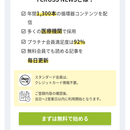
1,300本
check_box
年間
の循環器コンテンツを配
信
医療機関
check_box
多くの
で採用
92%
check_box
プラチナ会員満足度は
check_box
無料会員でも読める記事を
毎日更新
スタンダード会員は、
クレジットカード情報不要。
ご登録内容の確認後、
当日〜2営業日以内に利用開始となります。
まずは無料で始める