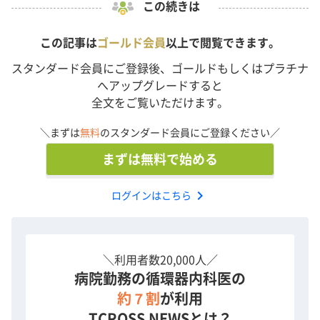
この続きは
この記事は
ゴールド会員
以上で閲覧できます。
スタンダード会員にご登録後、ゴールドもしくはプラチナ
へアップグレードすると
全文をご覧いただけます。
＼まずは
無料
のスタンダード会員にご登録ください／
まずは無料で始める
chevron_right
ログインはこちら
＼利用者数20,000人／
病院勤務の循環器内科医の
約７割
が利用
TCROSS NEWSとは？