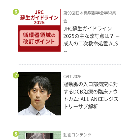
6
第90回日本循環器学会学術集
会
JRC蘇生ガイドライン
2025の主な改訂点は？ ～
成人の二次救命処置 ALS
～
7
CVIT 2026
冠動脈の入口部病変に対
するDCB治療の臨床アウ
トカム: ALLIANCEレジス
トリーサブ解析
8
動画コンテンツ