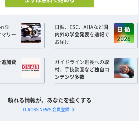
まずは無料で始める
ionな
日循、ESC、AHAなど
国
サマリー
内外の学会発表
を速報で
お届け
を
追加費
ガイドライン班長への取
材、手技動画など
独自コ
ンテンツ多数
頼れる情報が、あなたを強くする
chevron_right
TCROSS NEWS 会員登録