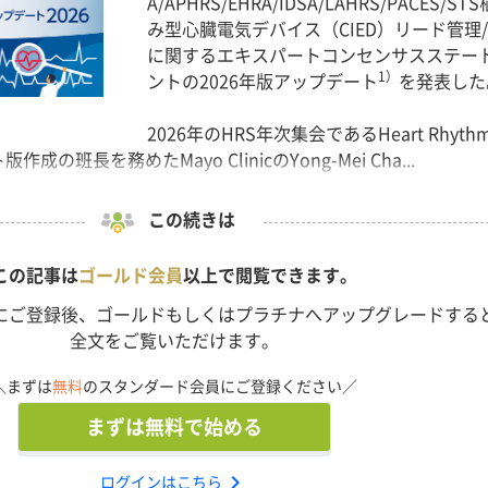
A/APHRS/EHRA/IDSA/LAHRS/PACES/ST
み型心臓電気デバイス（CIED）リード管理
に関するエキスパートコンセンサスステー
1）
ントの2026年版アップデート
を発表した
2026年のHRS年次集会であるHeart Rhythm
の班長を務めたMayo ClinicのYong-Mei Cha...
この続きは
この記事は
ゴールド会員
以上で閲覧できます。
にご登録後、ゴールドもしくはプラチナへアップグレードする
全文をご覧いただけます。
＼まずは
無料
のスタンダード会員にご登録ください／
まずは無料で始める
chevron_right
ログインはこちら