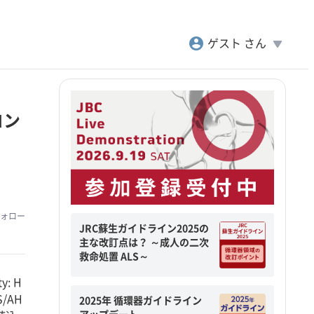
account_circle
play_arrow
ゲスト さん
コン
ォロー
JRC蘇生ガイドライン2025の
主な改訂点は？ ～成人の二次
救命処置 ALS～
: H
/AH
2025年 循環器ガイドライン