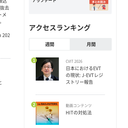
アップデート
S植込
/抜去
トメ
。
アクセスランキング
 202
週間
月間
1
CVIT 2026
日本におけるEVT
の現状: J-EVTレジ
ストリー報告
と
2
動画コンテンツ
HITの対処法