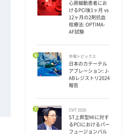
心房細動患者にお
けるPCI後1ヶ月 vs
12ヶ月の2剤抗血
栓療法: OPTIMA-
AF試験
6
市場トピックス
日本のカテーテル
アブレーション: J-
ABレジストリ2024
報告
7
CVIT 2026
ST上昇型MIに対す
るPCIにおけるパー
フュージョンバル