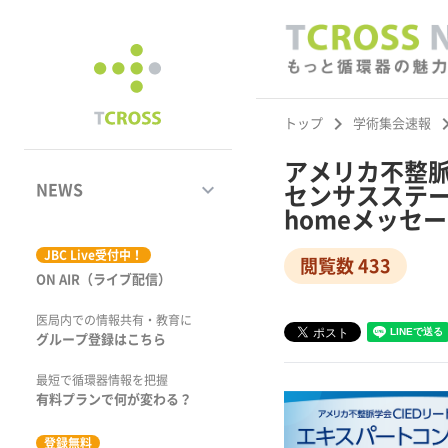
keyboard_arrow_right
keyboard_ar
トップ
学術集会速報
アメリカ不整脈
keyboard_arrow_down
NEWS
センサスステート
homeメッセ
ジャーナル
JBC Live受付中！
閲覧数 433
ON AIR（ライブ配信）
学術集会速報
医局内での情報共有・教育に
動画コンテンツ
グループ登録はこちら
市場トピックス
最短で循環器情報を把握
有料プランで何が変わる？
特集
登録無料