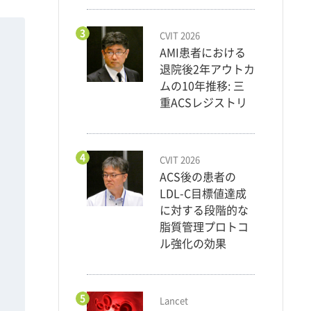
3
CVIT 2026
AMI患者における
退院後2年アウトカ
ムの10年推移: 三
重ACSレジストリ
4
CVIT 2026
ACS後の患者の
LDL-C目標値達成
に対する段階的な
脂質管理プロトコ
ル強化の効果
5
Lancet