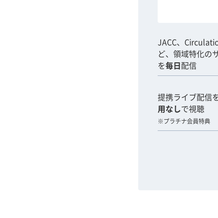
JACC、Circulat
ど、領域特化の
を
毎日
配信
提携ライブ配信
用なし
で視聴
※プラチナ会員特典