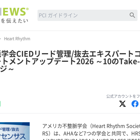
search
row_right
Heart Rhythm
学会CIEDリード管理/抜去エキスパート
メントアップデート2026 ～10のTake-
ージ～
公式アカウントをフ
アメリカ不整脈学会（Heart Rhythm Society
RS）は、AHAなど7つの学会と共同で、HRS