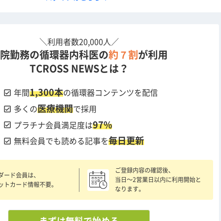
＼利用者数20,000人／
院勤務の循環器内科医の
約７割
が利用
TCROSS NEWSとは？
1,300本
check_box
年間
の循環器コンテンツを配信
医療機関
check_box
多くの
で採用
97%
check_box
プラチナ会員満足度は
毎日更新
check_box
無料会員でも読める記事を
ご登録内容の確認後、
ダード会員は、
当日〜2営業日以内に利用開始と
ットカード情報不要。
なります。