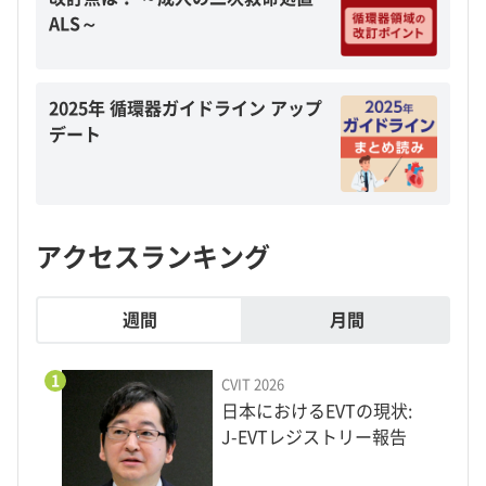
ALS～
2025年 循環器ガイドライン アップ
デート
アクセスランキング
週間
月間
1
CVIT 2026
日本におけるEVTの現状:
J-EVTレジストリー報告