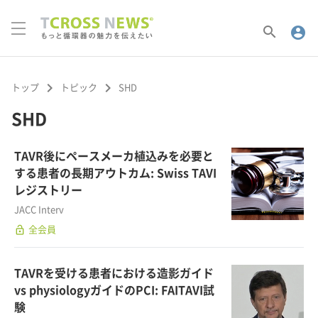
search
account_circle
keyboard_arrow_right
keyboard_arrow_right
トップ
トピック
SHD
SHD
TAVR後にペースメーカ植込みを必要と
する患者の長期アウトカム: Swiss TAVI
レジストリー
JACC Interv
lock_open
全会員
TAVRを受ける患者における造影ガイド
vs physiologyガイドのPCI: FAITAVI試
験