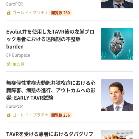
EuroPCR
lock
ゴールド・プラチナ
閲覧数 260
Evolut弁を使用したTAVR後の左脚ブロ
ック患者における遠隔期の不整脈
burden
EP Europace
lock_open
全会員
無症候性重症大動脈弁狭窄症における心
臓障害、病態の進行、アウトカムへの影
響: EARLY TAVR試験
EuroPCR
lock
ゴールド・プラチナ
閲覧数 236
TAVRを受ける患者におけるダパグリフ