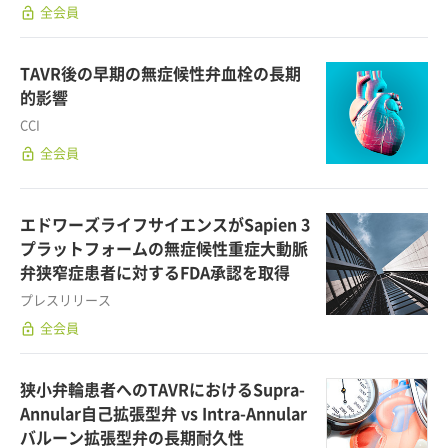
lock_open
全会員
TAVR後の早期の無症候性弁血栓の長期
的影響
CCI
lock_open
全会員
エドワーズライフサイエンスがSapien 3
プラットフォームの無症候性重症大動脈
弁狭窄症患者に対するFDA承認を取得
プレスリリース
lock_open
全会員
狭小弁輪患者へのTAVRにおけるSupra-
Annular自己拡張型弁 vs Intra-Annular
バルーン拡張型弁の長期耐久性