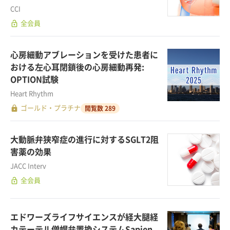
CCI
lock_open
全会員
心房細動アブレーションを受けた患者に
おける左心耳閉鎖後の心房細動再発:
OPTION試験
Heart Rhythm
lock
ゴールド・プラチナ
閲覧数 289
大動脈弁狭窄症の進行に対するSGLT2阻
害薬の効果
JACC Interv
lock_open
全会員
エドワーズライフサイエンスが経大腿経
カテーテル僧帽弁置換システムSapien