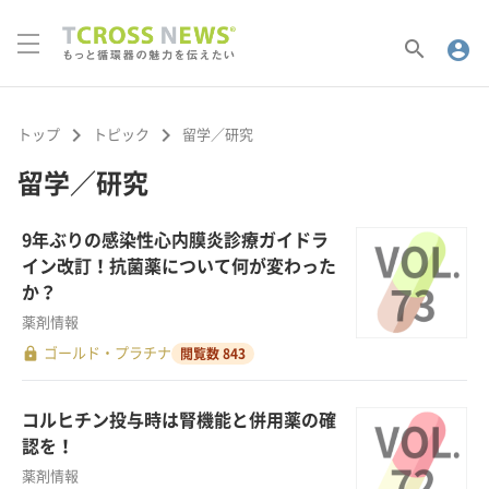
search
account_circle
keyboard_arrow_right
keyboard_arrow_right
トップ
トピック
留学／研究
留学／研究
9年ぶりの感染性心内膜炎診療ガイドラ
イン改訂！抗菌薬について何が変わった
か？
薬剤情報
lock
ゴールド・プラチナ
閲覧数 843
コルヒチン投与時は腎機能と併用薬の確
認を！
薬剤情報