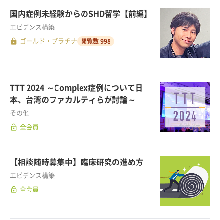
国内症例未経験からのSHD留学【前編】
エビデンス構築
lock
ゴールド・プラチナ
閲覧数 998
TTT 2024 ～Complex症例について日
本、台湾のファカルティらが討論～
その他
lock_open
全会員
【相談随時募集中】臨床研究の進め方
エビデンス構築
lock_open
全会員