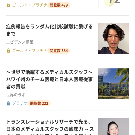
lock
ゴールド・プラチナ
閲覧数 479
症例報告をランダム化比較試験に繋げる
まで
エビデンス構築
lock
ゴールド・プラチナ
閲覧数 584
〜世界で活躍するメディカルスタッフ〜
ハワイ州のチーム医療と日本人医療従事
者の貢献
世界のラボ
lock
プラチナ
閲覧数 223
トランスレーショナルリサーチで光る、
日本のメディカルスタッフの臨床力 ～ス