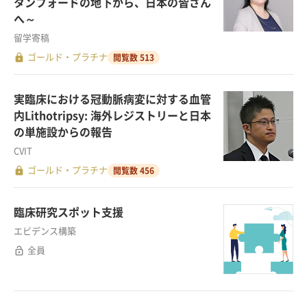
タンフォードの地下から、日本の皆さん
へ～
留学寄稿
lock
ゴールド・プラチナ
閲覧数 513
実臨床における冠動脈病変に対する血管
内Lithotripsy: 海外レジストリーと日本
の単施設からの報告
CVIT
lock
ゴールド・プラチナ
閲覧数 456
臨床研究スポット支援
エビデンス構築
lock_open
全員