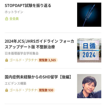
STOPDAPT試験を振り返る
ホットライン
lock_open
全会員
2024年JCS/JHRSガイドライン フォーカ
スアップデート版 不整脈治療
日本循環器学会学術集会
lock
ゴールド・プラチナ
閲覧数 3,565
国内症例未経験からのSHD留学【後編】
エビデンス構築
lock
ゴールド・プラチナ
閲覧数 930