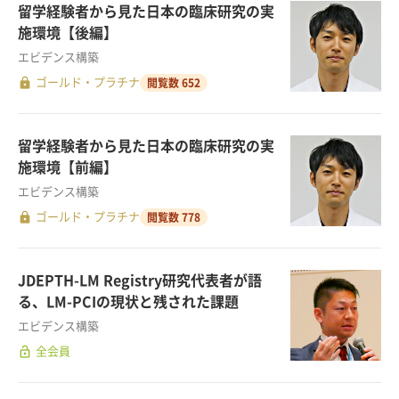
留学経験者から見た日本の臨床研究の実
施環境【後編】
エビデンス構築
lock
ゴールド・プラチナ
閲覧数 652
留学経験者から見た日本の臨床研究の実
施環境【前編】
エビデンス構築
lock
ゴールド・プラチナ
閲覧数 778
JDEPTH-LM Registry研究代表者が語
る、LM-PCIの現状と残された課題
エビデンス構築
lock_open
全会員