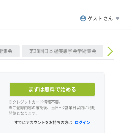
account_circle
play_arrow
ゲスト さん
学術集会
第38回日本冠疾患学会学術集会
AHA 202
まずは無料で始める
※クレジットカード情報不要。
※ご登録内容の確認後、当日〜2営業日以内に利用
開始となります。
すでにアカウントをお持ちの方は
ログイン