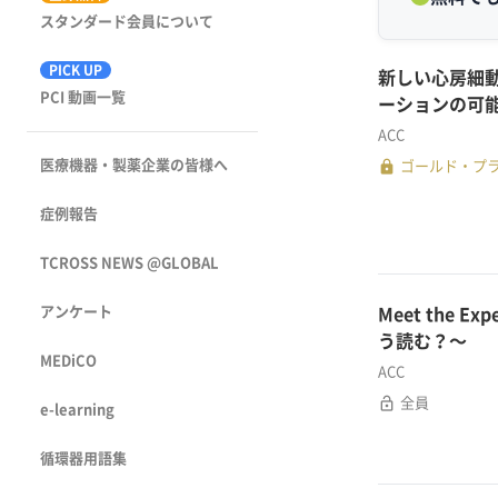
スタンダード会員について
PICK UP
新しい心房細
PCI 動画一覧
ーションの可
ACC
医療機器・製薬企業の皆様へ
lock
ゴールド・プ
症例報告
TCROSS NEWS @GLOBAL
アンケート
Meet the E
う読む？〜
MEDiCO
ACC
lock_open
全員
e-learning
循環器用語集