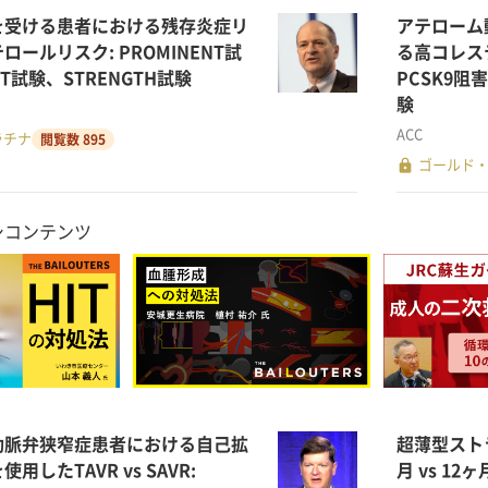
を受ける患者における残存炎症リ
アテローム
ールリスク: PROMINENT試
る高コレス
IT試験、STRENGTH試験
PCSK9阻
験
ACC
ラチナ
閲覧数 895
lock
ゴールド
シコンテンツ
動脈弁狭窄症患者における自己拡
超薄型スト
したTAVR vs SAVR:
月 vs 12ヶ