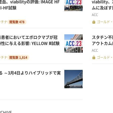
、viabilityの評価: IMAGE HF
viabil
I-HF試験
ムに及ぼす影響
ACC
lock
ラチナ
ゴールド
閲覧数 478
患患者においてエボロクマブが冠
スタチン不
に与える影響: YELLOW Ⅲ試験
アウトカムに
ACC
lock
ラチナ
ゴールド
閲覧数 1,814
迫る ～3月4日よりハイブリッドで実
RCHIVE