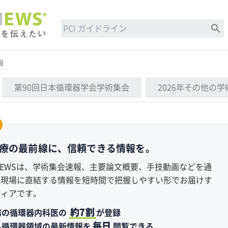
search
報
第90回日本循環器学会学術集会
2026年その他の
療の最前線に、
信頼できる情報を。
S NEWSは、学術集会速報、主要論文概要、手技動画などを通
床現場に直結する情報を
短時間で把握しやすい形で
お届けす
ディアです。
約7割
務の循環器内科医の
が登録
毎日
も循環器領域の最新情報を
閲覧できる