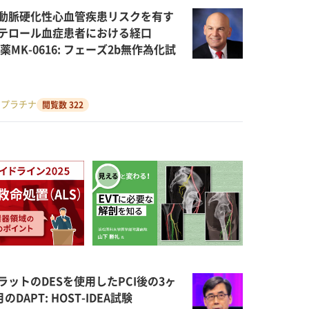
動脈硬化性心血管疾患リスクを有す
テロール血症患者における経口
害薬MK-0616: フェーズ2b無作為化試
・プラチナ
閲覧数 322
ラットのDESを使用したPCI後の3ヶ
月のDAPT: HOST-IDEA試験