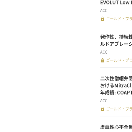
EVOLUT Low
ACC
lock
ゴールド・プ
発作性、持続
ルドアブレーショ
ACC
lock
ゴールド・プ
二次性僧帽弁
おけるMitra
年成績: COAP
ACC
lock
ゴールド・プ
虚血性心不全患者