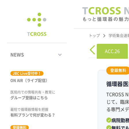
keyboard_arrow_right
学術集会速
トップ
Heart Rhythm 2026
EHRA 2026
ACC.26
keyboard_arrow_down
NEWS
登録無料
ジャーナル
JBC Live受付中！
ON AIR（ライブ配信）
循環器医
学術集会速報
医局内での情報共有・教育に
TCROS
動画コンテンツ
グループ登録はこちら
じて、臨
る専門メ
市場トピックス
最短で循環器情報を把握
有料プランで何が変わる？
病院勤
✓
特集
登録無料
無料で
✓