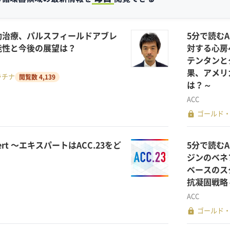
動治療、パルスフィールドアブレ
5分で読むAC
能性と今後の展望は？
対する心房
テンタンと
果、アメリ
ラチナ
閲覧数 4,139
は？～
ACC
lock
ゴールド
xpert 〜エキスパートはACC.23をど
5分で読むAC
ジンのベネ
ベースのスタ
抗凝固戦略
ACC
lock
ゴールド