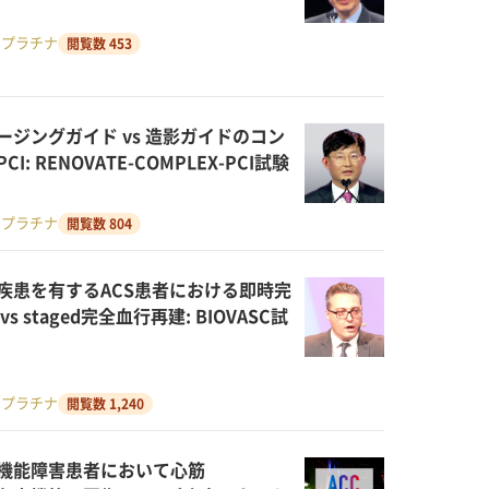
・プラチナ
閲覧数 453
ージングガイド vs 造影ガイドのコン
I: RENOVATE-COMPLEX-PCI試験
・プラチナ
閲覧数 804
疾患を有するACS患者における即時完
s staged完全血行再建: BIOVASC試
・プラチナ
閲覧数 1,240
機能障害患者において心筋