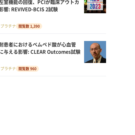
ity、左室機能の回復、PCIが臨床アウトカ
: REVIVED-BCIS 2試験
・プラチナ
閲覧数 1,390
耐患者におけるベムペド酸が心血管
与える影響: CLEAR Outcomes試験
・プラチナ
閲覧数 960