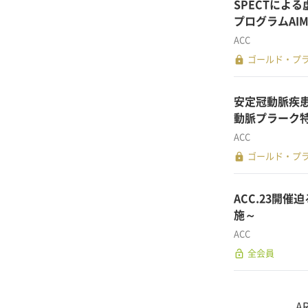
SPECTによる虚血
プログラムAIM
ACC
lock
ゴールド・プ
安定冠動脈疾
動脈プラーク特性
ACC
lock
ゴールド・プ
ACC.23開催
施～
ACC
lock_open
全会員
A