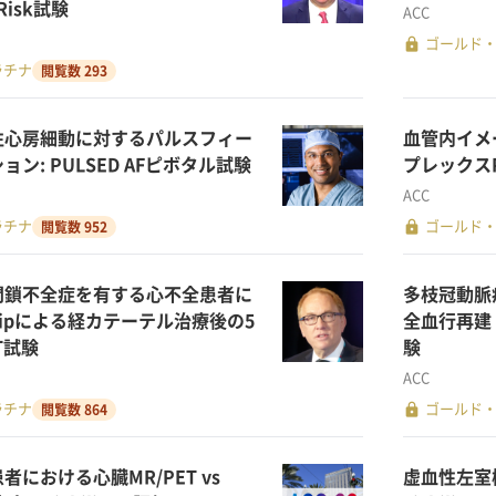
 Risk試験
ACC
lock
ゴールド
ラチナ
閲覧数 293
性心房細動に対するパルスフィー
血管内イメ
ン: PULSED AFピボタル試験
プレックスPC
ACC
lock
ラチナ
ゴールド
閲覧数 952
閉鎖不全症を有する心不全患者に
多枝冠動脈
Clipによる経カテーテル治療後の5
全血行再建 v
T試験
験
ACC
lock
ラチナ
ゴールド
閲覧数 864
における心臓MR/PET vs
虚血性左室